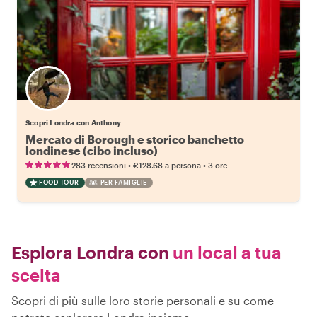
Scopri Londra con Anthony
Mercato di Borough e storico banchetto
londinese (cibo incluso)
•
•
283 recensioni
€128.68
a persona
3 ore
FOOD TOUR
PER FAMIGLIE
Esplora Londra con
un local a tua
scelta
Scopri di più sulle loro storie personali e su come