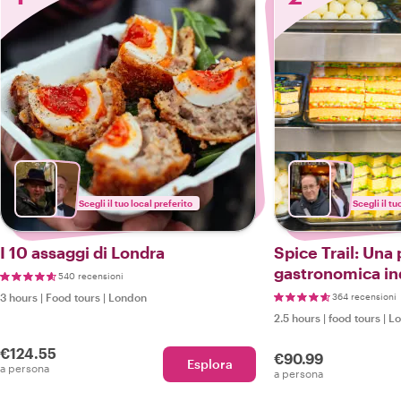
Scegli il tuo local preferito
Scegli il tu
I 10 assaggi di Londra
Spice Trail: Una
gastronomica in
540 recensioni
l'East London
3 hours
|
Food tours
|
London
364 recensioni
2.5 hours
|
food tours
|
L
€124.55
€90.99
Esplora
a persona
a persona