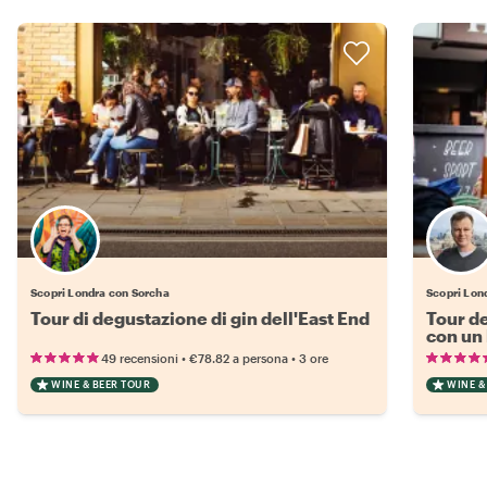
Scopri Londra con Sorcha
Scopri Lon
Tour di degustazione di gin dell'East End
Tour de
con un 
•
•
49 recensioni
€78.82
a persona
3 ore
WINE & BEER TOUR
WINE &