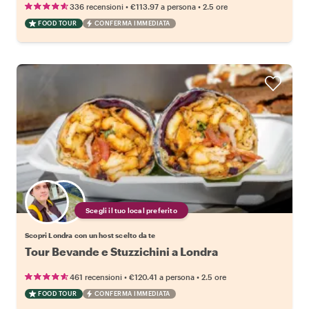
•
•
336 recensioni
€113.97
a persona
2.5 ore
FOOD TOUR
CONFERMA IMMEDIATA
Scegli il tuo local preferito
Scopri Londra con un host scelto da te
Tour Bevande e Stuzzichini a Londra
•
•
461 recensioni
€120.41
a persona
2.5 ore
FOOD TOUR
CONFERMA IMMEDIATA