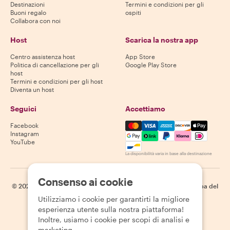
Destinazioni
Termini e condizioni per gli
Buoni regalo
ospiti
Collabora con noi
Host
Scarica la nostra app
Centro assistenza host
App Store
Politica di cancellazione per gli
Google Play Store
host
Termini e condizioni per gli host
Diventa un host
Seguici
Accettiamo
Mastercard, Visa, Amex, Di
Facebook
Instagram
YouTube
La disponibilità varia in base alla destinazione
Consenso ai cookie
©
2026
Withlocals.com
|
Informativa sulla privacy
|
Cookie
|
Mappa del
sito
Utilizziamo i cookie per garantirti la migliore
esperienza utente sulla nostra piattaforma!
Inoltre, usiamo i cookie per scopi di analisi e
marketing.