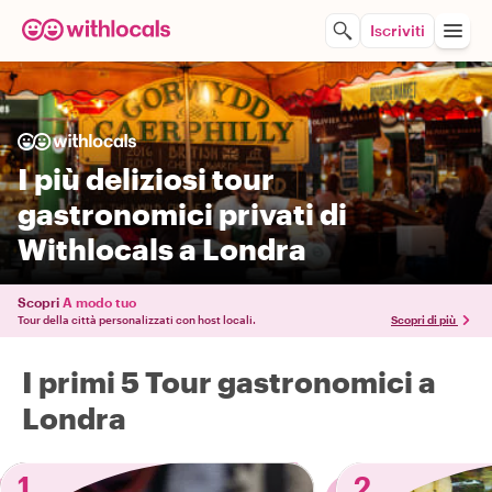
Iscriviti
I più deliziosi tour
gastronomici privati di
Withlocals a Londra
Scopri
A modo tuo
Tour della città personalizzati con host locali.
Scopri di più
I primi 5 Tour gastronomici a
Londra
1
2