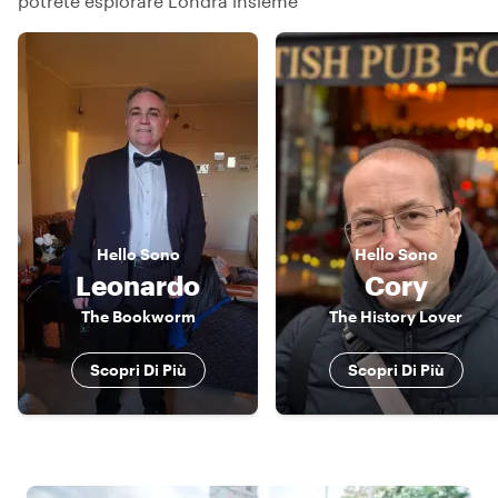
potrete esplorare Londra insieme
Hello
Sono
Hello
Sono
Leonardo
Cory
The Bookworm
The History Lover
Scopri Di Più
Scopri Di Più