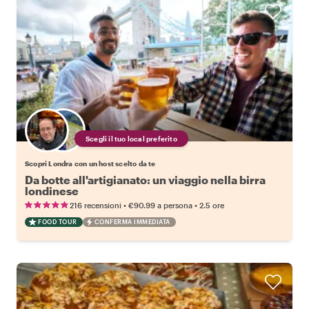
Scegli il tuo local preferito
Scopri Londra con un host scelto da te
Da botte all'artigianato: un viaggio nella birra
londinese
•
•
216 recensioni
€90.99
a persona
2.5 ore
FOOD TOUR
CONFERMA IMMEDIATA