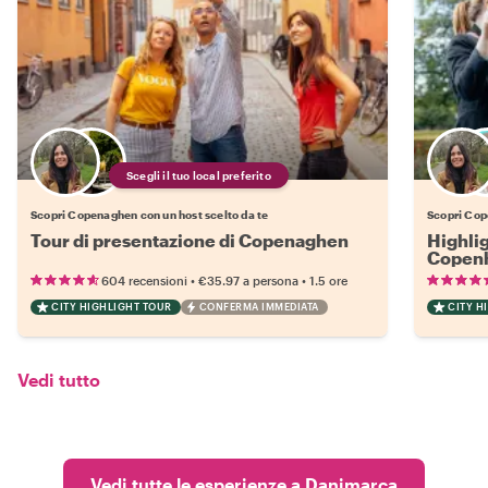
Scegli il tuo local preferito
Scopri Copenaghen con un host scelto da te
Scopri Cop
Tour di presentazione di Copenaghen
Highli
Copen
•
•
604 recensioni
€35.97
a persona
1.5 ore
CITY HIGHLIGHT TOUR
CONFERMA IMMEDIATA
CITY H
Vedi tutto
Vedi tutte le esperienze a Danimarca