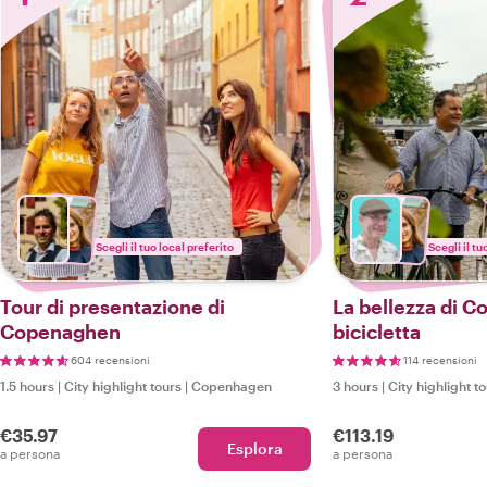
Scegli il tuo local preferito
Scegli il tu
Tour di presentazione di
La bellezza di 
Copenaghen
bicicletta
604 recensioni
114 recensioni
1.5 hours
|
City highlight tours
|
Copenhagen
3 hours
|
City highlight t
€35.97
€113.19
Esplora
a persona
a persona