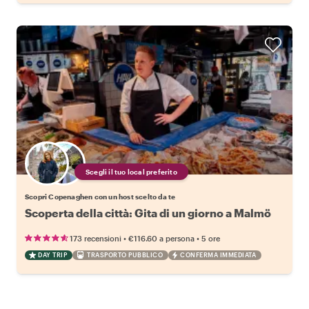
Scegli il tuo local preferito
Scopri Copenaghen con un host scelto da te
Scoperta della città: Gita di un giorno a Malmö
•
•
173 recensioni
€116.60
a persona
5 ore
DAY TRIP
TRASPORTO PUBBLICO
CONFERMA IMMEDIATA