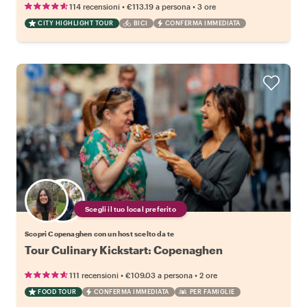
•
•
114 recensioni
€113.19
a persona
3 ore
CITY HIGHLIGHT TOUR
BICI
CONFERMA IMMEDIATA
Scegli il tuo local preferito
Scopri Copenaghen con un host scelto da te
Tour Culinary Kickstart: Copenaghen
•
•
111 recensioni
€109.03
a persona
2 ore
FOOD TOUR
CONFERMA IMMEDIATA
PER FAMIGLIE