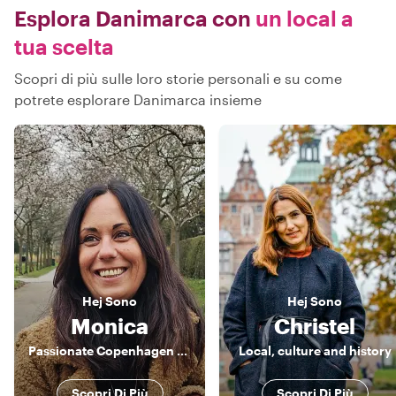
Esplora Danimarca con
un local a
tua scelta
Scopri di più sulle loro storie personali e su come
potrete esplorare Danimarca insieme
Hej
Sono
Hej
Sono
Monica
Christel
Passionate Copenhagen Guide – Discover Food, Art & Nature with a Local
Local, culture and history
Scopri Di Più
Scopri Di Più