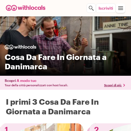
Iscriviti
Cosa Da Fare In Giornata a
Danimarca
Scopri
A modo tuo
Tour della città personalizzati con host locali.
Scopri di più
I primi 3 Cosa Da Fare In
Giornata a Danimarca
1
2