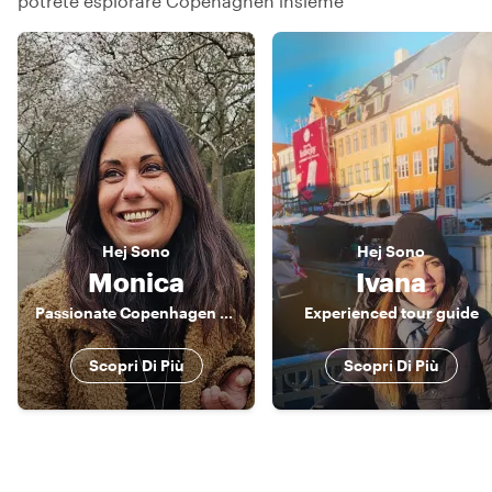
potrete esplorare Copenaghen insieme
Hej
Sono
Hej
Sono
Monica
Ivana
Passionate Copenhagen Guide – Discover Food, Art & Nature with a Local
Experienced tour guide
Scopri Di Più
Scopri Di Più