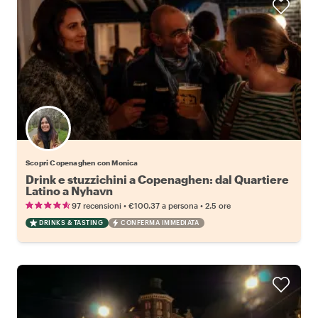
Scopri Copenaghen con Monica
Drink e stuzzichini a Copenaghen: dal Quartiere
Latino a Nyhavn
•
•
97 recensioni
€100.37
a persona
2.5 ore
DRINKS & TASTING
CONFERMA IMMEDIATA