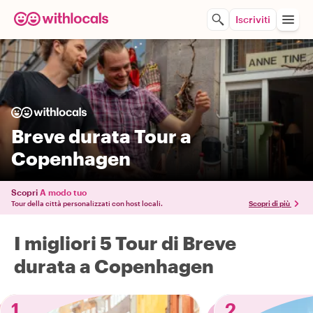
Iscriviti
Breve durata Tour a
Copenhagen
Scopri
A modo tuo
Tour della città personalizzati con host locali.
Scopri di più
I migliori 5 Tour di Breve
durata a Copenhagen
1
2