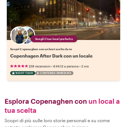
Scegli il tuo local preferito
Scopri Copenaghen con un host scelto da te
Copenhagen After Dark con un locale
•
•
238 recensioni
€44.12
a persona
2 ore
NIGHT TOUR
CONFERMA IMMEDIATA
Esplora Copenaghen con
un local a
tua scelta
Scopri di più sulle loro storie personali e su come