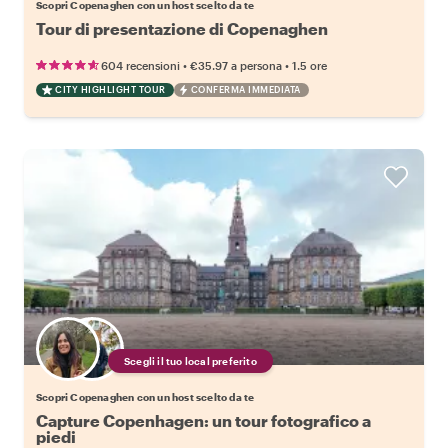
Scopri Copenaghen con un host scelto da te
Tour di presentazione di Copenaghen
•
•
604 recensioni
€35.97
a persona
1.5 ore
CITY HIGHLIGHT TOUR
CONFERMA IMMEDIATA
Scegli il tuo local preferito
Scopri Copenaghen con un host scelto da te
Capture Copenhagen: un tour fotografico a
piedi