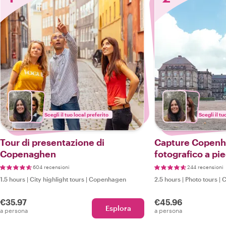
Scegli il tuo local preferito
Scegli il tu
Tour di presentazione di
Capture Copenh
Copenaghen
fotografico a pie
604 recensioni
244 recensioni
1.5 hours
|
City highlight tours
|
Copenhagen
2.5 hours
|
Photo tours
|
C
€35.97
€45.96
Esplora
a persona
a persona