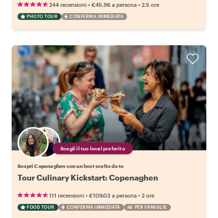
•
•
244 recensioni
€45.96
a persona
2.5 ore
PHOTO TOUR
CONFERMA IMMEDIATA
Scegli il tuo local preferito
Scopri Copenaghen con un host scelto da te
Tour Culinary Kickstart: Copenaghen
•
•
111 recensioni
€109.03
a persona
2 ore
FOOD TOUR
CONFERMA IMMEDIATA
PER FAMIGLIE