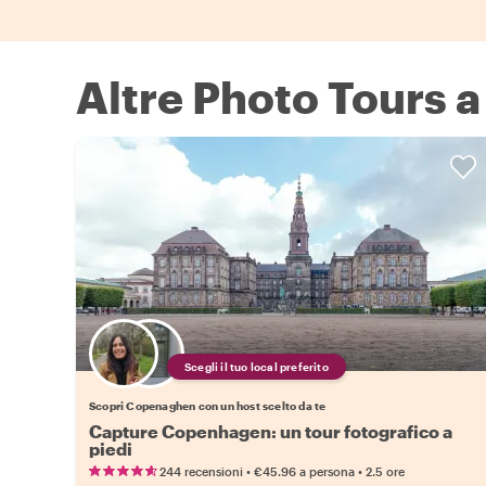
Altre Photo Tours
Scegli il tuo local preferito
Scopri Copenaghen con un host scelto da te
Capture Copenhagen: un tour fotografico a
piedi
•
•
244 recensioni
€45.96
a persona
2.5 ore