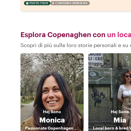
PHOTO TOUR
CONFERMA IMMEDIATA
Esplora Copenaghen con
un loca
Scopri di più sulle loro storie personali e
Hej
Sono
Hej
Sono
Monica
Mia
Passionate Copenhagen Guide – Discover Food, Art & Nature with a Local