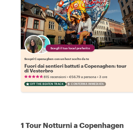
Scegli il tuo local preferito
Scopri Copenaghen con un host scelto da te
Fuori dai sentieri battuti a Copenaghen: tour
di Vesterbro
•
•
815 recensioni
€56.79
a persona
3 ore
OFF THE BEATEN TRACK
CONFERMA IMMEDIATA
1 Tour Notturni a Copenhagen