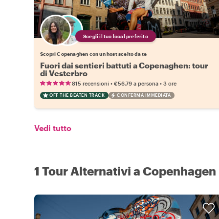
Scegli il tuo local preferito
Scopri Copenaghen con un host scelto da te
Fuori dai sentieri battuti a Copenaghen: tour
di Vesterbro
•
•
815 recensioni
€56.79
a persona
3 ore
OFF THE BEATEN TRACK
CONFERMA IMMEDIATA
Vedi tutto
1 Tour Alternativi a Copenhagen