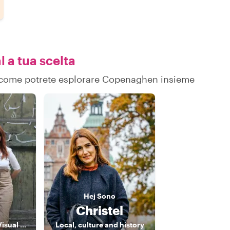
l a tua scelta
 su come potrete esplorare Copenaghen insieme
Hej
Sono
Christel
Local born & bred Visual Artist with passion for history
Local, culture and history