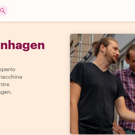
enhagen
sperto
a macchina
ntre
agen.