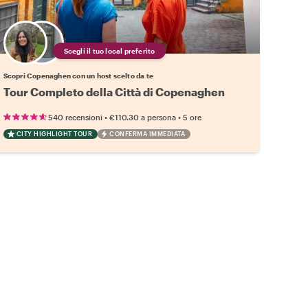
Scegli il tuo local preferito
Scopri Copenaghen con un host scelto da te
Tour Completo della Città di Copenaghen
•
•
540 recensioni
€110.30
a persona
5 ore
CITY HIGHLIGHT TOUR
CONFERMA IMMEDIATA