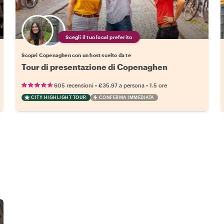
Scegli il tuo local preferito
Scopri Copenaghen con un host scelto da te
Tour di presentazione di Copenaghen
•
•
605 recensioni
€35.97
a persona
1.5 ore
CITY HIGHLIGHT TOUR
CONFERMA IMMEDIATA