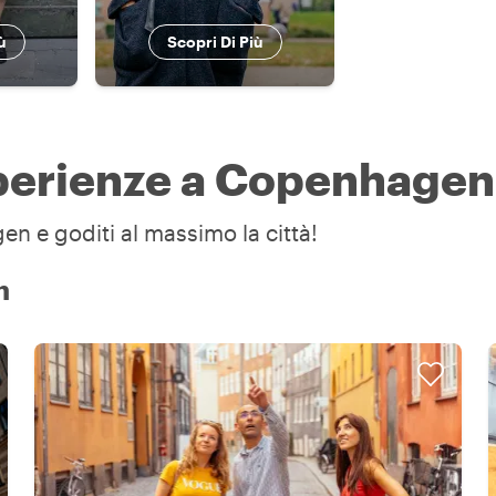
ù
Scopri Di Più
esperienze a Copenhagen
en e goditi al massimo la città!
n