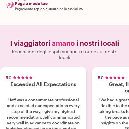
Paga a modo tuo
Pagamento rapido e sicuro nella tua valuta
I viaggiatori
amano
i nostri locali
Recensioni degli ospiti sui nostri tour e sui nostri
locali
5.0
5.0
Exceeded All Expectations
Great, f
o
"Jeff was a consummate professional
"We had a great
and exceeded our expectations every
flexible to the
step of the way, I give my highest
taking breaks t
recommendation. Jeff communicated
the pace as
very well in advance to coordinate on
insights on the 
Leg
logistics, showed up on time, and gave