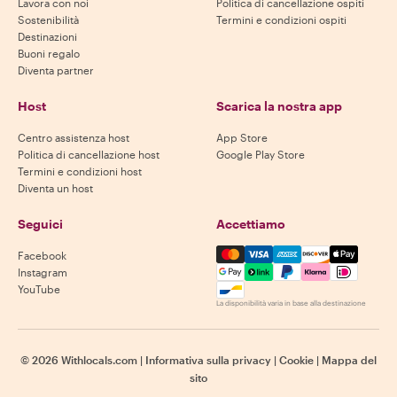
Lavora con noi
Politica di cancellazione ospiti
Sostenibilità
Termini e condizioni ospiti
Destinazioni
Buoni regalo
Diventa partner
Host
Scarica la nostra app
Centro assistenza host
App Store
Politica di cancellazione host
Google Play Store
Termini e condizioni host
Diventa un host
Seguici
Accettiamo
Mastercard, Visa, Amex, Di
Facebook
Instagram
YouTube
La disponibilità varia in base alla destinazione
©
2026
Withlocals.com
|
Informativa sulla privacy
|
Cookie
|
Mappa del
sito