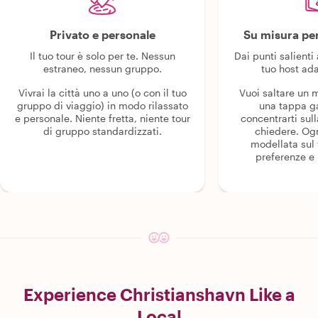
Privato e personale
Su misura per
Il tuo tour è solo per te. Nessun
Dai punti salienti 
estraneo, nessun gruppo.
tuo host ada
Vivrai la città uno a uno (o con il tuo
Vuoi saltare un
gruppo di viaggio) in modo rilassato
una tappa g
e personale. Niente fretta, niente tour
concentrarti sull
di gruppo standardizzati.
chiedere. Og
modellata sul 
preferenze e i
Experience Christianshavn Like a
Local