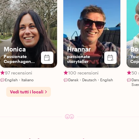
Monica
Hrannar
Bo
Passionate
passionate
Your
Copenhagen
storyteller
Cop
Guide – Discover
Food, Art &
97 recensioni
100 recensioni
50 
Nature with a
English・Italiano
Dansk・Deutsch・English
Dan
Local
Sve
Vedi tutti i locali