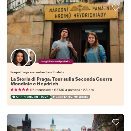
Scegli il tuo local preferito
Scopri Praga con un host scelto da te
La Storia di Praga: Tour sulla Seconda Guerra
Mondiale e Heydrich
•
•
116 recensioni
€37.10
a persona
2.5 ore
CITY HIGHLIGHT TOUR
CONFERMA IMMEDIATA