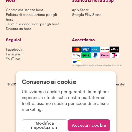
Host
Scarica la nostra app
Centro assistenza host
App Store
Politica di cancellazione per gli
Google Play Store
host
Termini e condizioni per gli host
Diventa un host
Seguici
Accettiamo
Mastercard, Visa, Amex, Di
Facebook
Instagram
YouTube
La disponibilità varia in base alla destinazione
Consenso ai cookie
©
2026
Withlocals.com
|
Informativa sulla privacy
|
Cookie
|
Mappa del
sito
Utilizziamo i cookie per garantirti la migliore
esperienza utente sulla nostra piattaforma!
Inoltre, usiamo i cookie per scopi di analisi e
marketing.
Modifica
Accetta i cookie
impostazioni