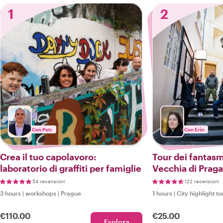
1
2
Con Petr
Con Erin
Crea il tuo capolavoro:
Tour dei fantasmi
laboratorio di graffiti per famiglie
Vecchia di Praga
54 recensioni
122 recensioni
3 hours
|
workshops
|
Prague
1 hours
|
City highlight to
€110.00
€25.00
Esplora