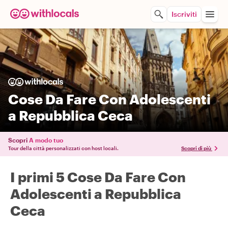
Iscriviti
Cose Da Fare Con Adolescenti
a Repubblica Ceca
Scopri
A modo tuo
Tour della città personalizzati con host locali.
Scopri di più
I primi 5 Cose Da Fare Con
Adolescenti a Repubblica
Ceca