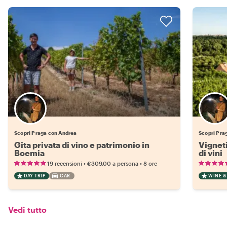
Scopri Praga con Andrea
Scopri Pra
Gita privata di vino e patrimonio in
Vigneti
Boemia
di vini
•
•
19 recensioni
€309.00
a persona
8 ore
DAY TRIP
CAR
WINE &
Vedi tutto