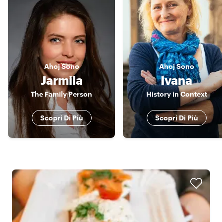
Ahoj
Sono
Ahoj
Sono
Jarmila
Ivana
The Family Person
History in Context
Scopri Di Più
Scopri Di Più