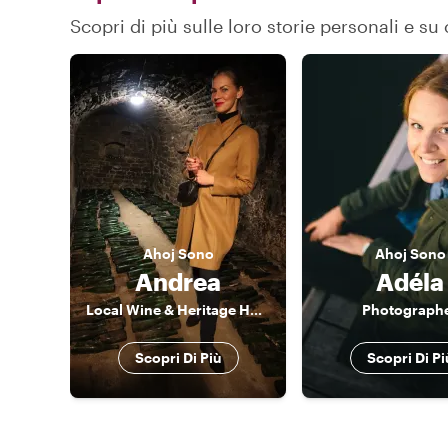
Scopri di più sulle loro storie personali e 
Ahoj
Sono
Ahoj
Sono
Andrea
Adéla
Local Wine & Heritage Host
Photograph
Scopri Di Più
Scopri Di Pi