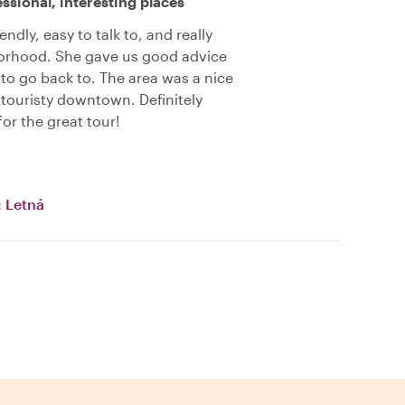
ssional, interesting places
endly, easy to talk to, and really
borhood. She gave us good advice
to go back to. The area was a nice
 touristy downtown. Definitely
r the great tour!
: Letná