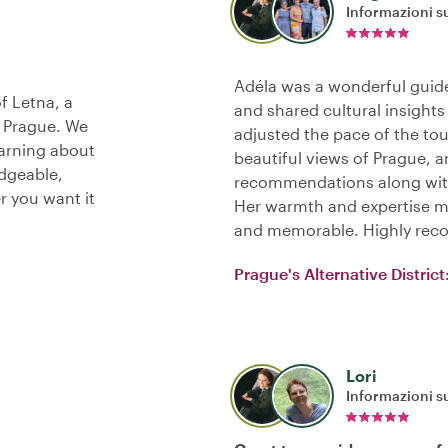
Informazioni su
Adéla was a wonderful guid
f Letna, a
and shared cultural insights
y Prague. We
adjusted the pace of the to
earning about
beautiful views of Prague, 
edgeable,
recommendations along with 
er you want it
Her warmth and expertise m
and memorable. Highly re
Prague's Alternative District
Lori
Informazioni su