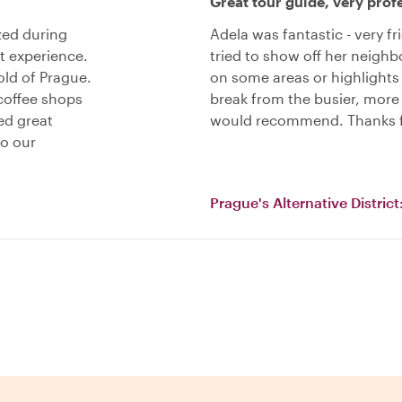
Great tour guide, very profe
zed during
Adela was fantastic - very fri
t experience.
tried to show off her neigh
old of Prague.
on some areas or highlights 
coffee shops
break from the busier, more
ed great
would recommend. Thanks fo
to our
Prague's Alternative District