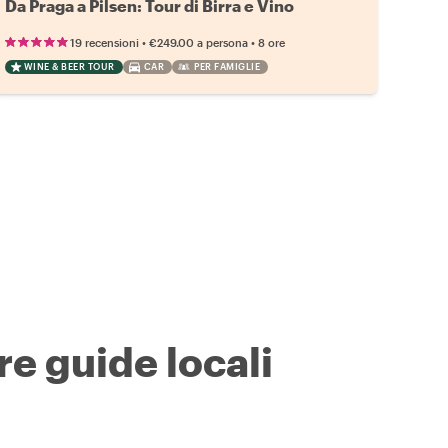
Da Praga a Pilsen: Tour di Birra e Vino
•
•
19 recensioni
€249.00
a persona
8 ore
WINE & BEER TOUR
CAR
PER FAMIGLIE
re guide locali