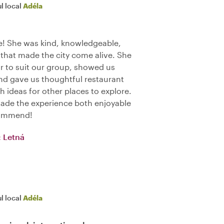
l local
Adéla
e! She was kind, knowledgeable,
 that made the city come alive. She
ur to suit our group, showed us
and gave us thoughtful restaurant
ideas for other places to explore.
ade the experience both enjoyable
commend!
: Letná
l local
Adéla