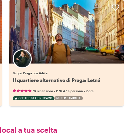
Scopri Praga con Adéla
Il quartiere alternativo di Praga: Letná
•
•
76 recensioni
€76.47
a persona
2 ore
OFF THE BEATEN TRACK
PER FAMIGLIE
local a tua scelta