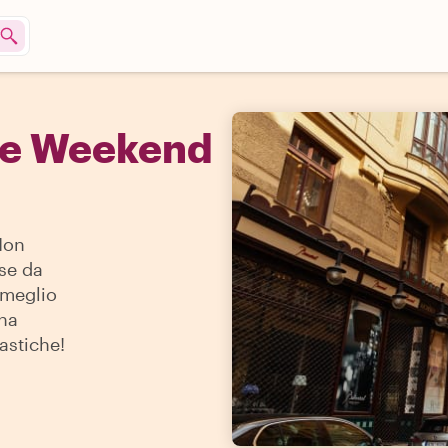
he Weekend
Non
se da
l meglio
una
astiche!