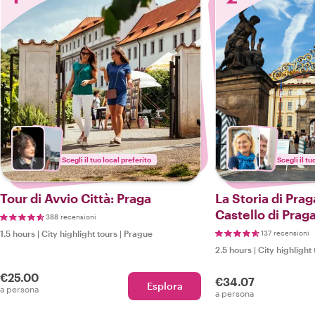
Scegli il tuo local preferito
Scegli il tu
Tour di Avvio Città: Praga
La Storia di Prag
Castello di Prag
388 recensioni
del Castello
1.5 hours
|
City highlight tours
|
Prague
137 recensioni
2.5 hours
|
City highlight 
€25.00
€34.07
Esplora
a persona
a persona