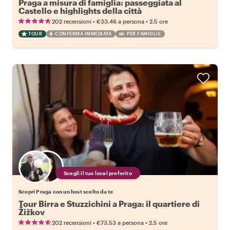
Praga a misura di famiglia: passeggiata al
Castello e highlights della città
•
•
202 recensioni
€33.46
a persona
2.5 ore
TOUR
CONFERMA IMMEDIATA
PER FAMIGLIE
Scegli il tuo local preferito
Scopri Praga con un host scelto da te
Tour Birra e Stuzzichini a Praga: il quartiere di
Žižkov
•
•
202 recensioni
€73.53
a persona
2.5 ore