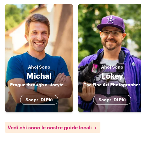
Ahoj
Sono
Ahoj
Sono
Michal
Lokey
Prague through a storyteller’s lens: Hidden gems & local life
The Fine Art Photographer
Scopri Di Più
Scopri Di Più
Vedi chi sono le nostre guide locali