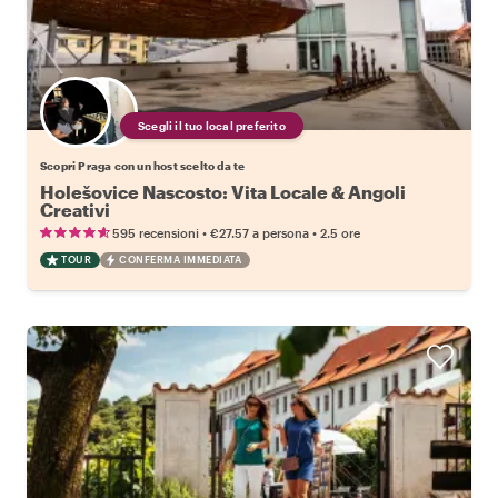
Scegli il tuo local preferito
Scopri Praga con un host scelto da te
Holešovice Nascosto: Vita Locale & Angoli
Creativi
•
•
595 recensioni
€27.57
a persona
2.5 ore
TOUR
CONFERMA IMMEDIATA