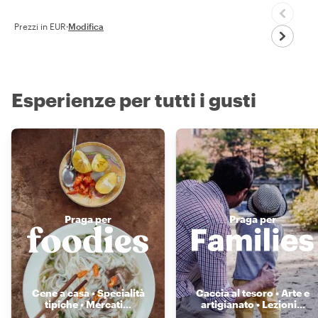
Prezzi in EUR
·
Modifica
Esperienze per tutti i gusti
Praga per
Praga per
Cene a casa • Specialità
Caccia al tesoro • Arte e
tipiche • Mercati
...
artigianato • Lezioni
...