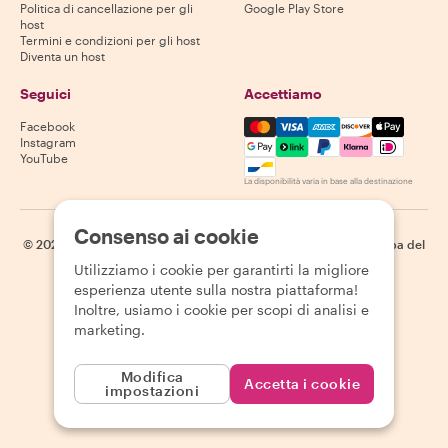
Politica di cancellazione per gli
Google Play Store
host
Termini e condizioni per gli host
Diventa un host
Seguici
Accettiamo
Mastercard, Visa, Amex, Di
Facebook
Instagram
YouTube
La disponibilità varia in base alla destinazione
Consenso ai cookie
©
2026
Withlocals.com
|
Informativa sulla privacy
|
Cookie
|
Mappa del
sito
Utilizziamo i cookie per garantirti la migliore
esperienza utente sulla nostra piattaforma!
Inoltre, usiamo i cookie per scopi di analisi e
marketing.
Modifica
Accetta i cookie
impostazioni