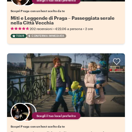
Scegli il tuo local preferito
Scopri Praga con un host scelto da te
Miti e Leggende di Praga – Passeggiata serale
nella Città Vecchia
•
•
202 recensioni
€22.06
a persona
2 ore
TOUR
CONFERMA IMMEDIATA
Scegli il tuo local preferito
Scopri Praga con un host scelto da te