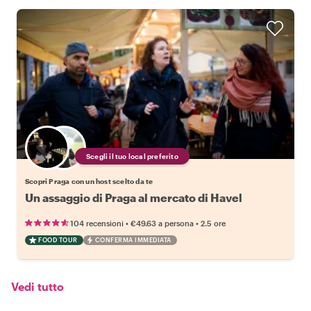
Scegli il tuo local preferito
Scopri Praga con un host scelto da te
Un assaggio di Praga al mercato di Havel
•
•
104 recensioni
€49.63
a persona
2.5 ore
FOOD TOUR
CONFERMA IMMEDIATA
Vedi tutto