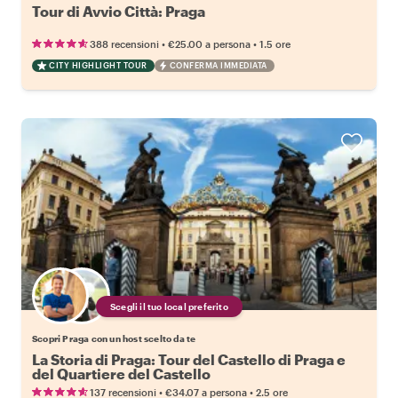
Tour di Avvio Città: Praga
•
•
388 recensioni
€25.00
a persona
1.5 ore
CITY HIGHLIGHT TOUR
CONFERMA IMMEDIATA
Scegli il tuo local preferito
Scopri Praga con un host scelto da te
La Storia di Praga: Tour del Castello di Praga e
del Quartiere del Castello
•
•
137 recensioni
€34.07
a persona
2.5 ore