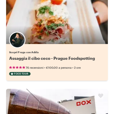
Scopri Praga con Adéla
Assaggia il cibo ceco - Prague Foodspotting
•
•
76 recensioni
€100.00
a persona
2 ore
FOOD TOUR