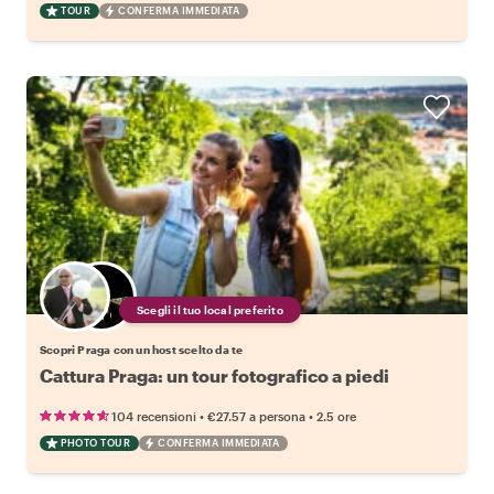
TOUR
CONFERMA IMMEDIATA
Scegli il tuo local preferito
Scopri Praga con un host scelto da te
Cattura Praga: un tour fotografico a piedi
•
•
104 recensioni
€27.57
a persona
2.5 ore
PHOTO TOUR
CONFERMA IMMEDIATA