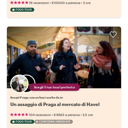
•
•
76 recensioni
€100.00
a persona
2 ore
FOOD TOUR
Scegli il tuo local preferito
Scopri Praga con un host scelto da te
Un assaggio di Praga al mercato di Havel
•
•
104 recensioni
€49.63
a persona
2.5 ore
FOOD TOUR
CONFERMA IMMEDIATA