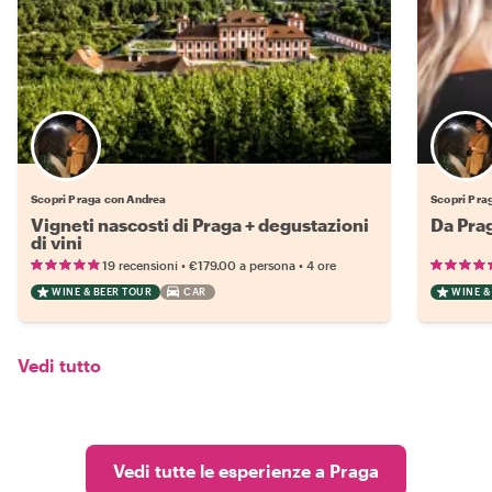
Scopri Praga con Andrea
Scopri Pra
Vigneti nascosti di Praga + degustazioni
Da Prag
di vini
•
•
19 recensioni
€179.00
a persona
4 ore
WINE & BEER TOUR
CAR
WINE &
Vedi tutto
Vedi tutte le esperienze a Praga