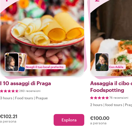
Scegli il tuo local preferito
Con Adéla
I 10 assaggi di Praga
Assaggia il cibo
Foodspotting
260 recensioni
3 hours
|
Food tours
|
Prague
76 recensioni
2 hours
|
food tours
|
Pra
€102.21
€100.00
Esplora
a persona
a persona