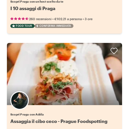
Scopri Praga con un host scelto da te
I 10 assaggi di Praga
•
•
260 recensioni
€102.21
a persona
3 ore
FOOD TOUR
CONFERMA IMMEDIATA
Scopri Praga con Adéla
Assaggia il cibo ceco - Prague Foodspotting