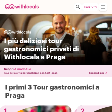
Iscriviti
I più deliziosi tour
gastronomici privati di
Withlocals a Praga
Scopri
A modo tuo
Tour della città personalizzati con host locali.
Scopri di più
I primi 3 Tour gastronomici a
Praga
1
2