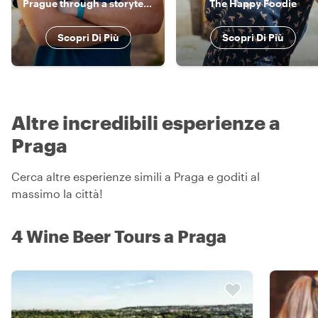
Prague through a storyteller’s lens: Hidden gems & local life
The Happy Foodie
Scopri Di Più
Scopri Di Più
Altre incredibili esperienze a
Praga
Cerca altre esperienze simili a Praga e goditi al
massimo la città!
4 Wine Beer Tours a Praga