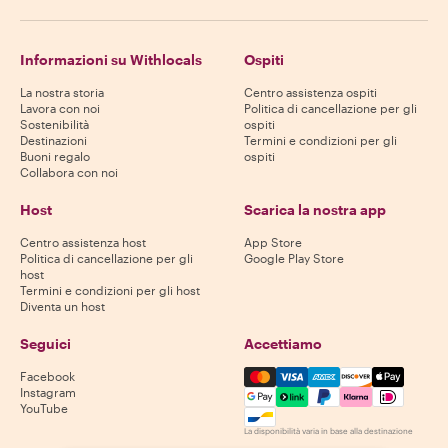
Informazioni su Withlocals
Ospiti
La nostra storia
Centro assistenza ospiti
Lavora con noi
Politica di cancellazione per gli
Sostenibilità
ospiti
Destinazioni
Termini e condizioni per gli
Buoni regalo
ospiti
Collabora con noi
Host
Scarica la nostra app
Centro assistenza host
App Store
Politica di cancellazione per gli
Google Play Store
host
Termini e condizioni per gli host
Diventa un host
Seguici
Accettiamo
Mastercard, Visa, Amex, Di
Facebook
Instagram
YouTube
La disponibilità varia in base alla destinazione