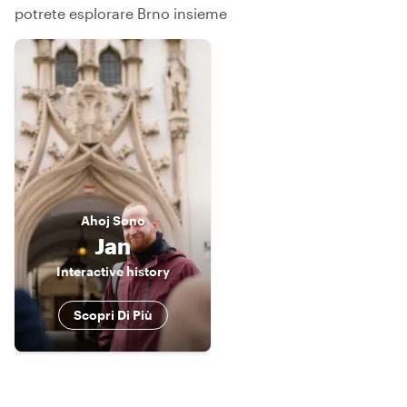
potrete esplorare Brno insieme
Ahoj
Sono
Jan
Interactive history
Scopri Di Più