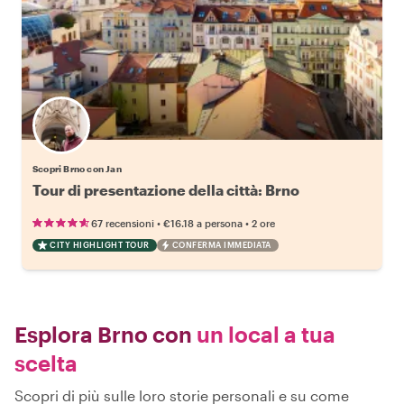
Scopri Brno con Jan
Tour di presentazione della città: Brno
•
•
67 recensioni
€16.18
a persona
2 ore
CITY HIGHLIGHT TOUR
CONFERMA IMMEDIATA
Esplora Brno con
un local a tua
scelta
Scopri di più sulle loro storie personali e su come