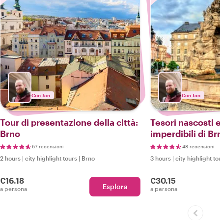
Con Jan
Con Jan
Tour di presentazione della città:
Tesori nascosti 
Brno
imperdibili di Br
67 recensioni
48 recensioni
2 hours
|
city highlight tours
|
Brno
3 hours
|
city highlight to
€16.18
€30.15
Esplora
a persona
a persona