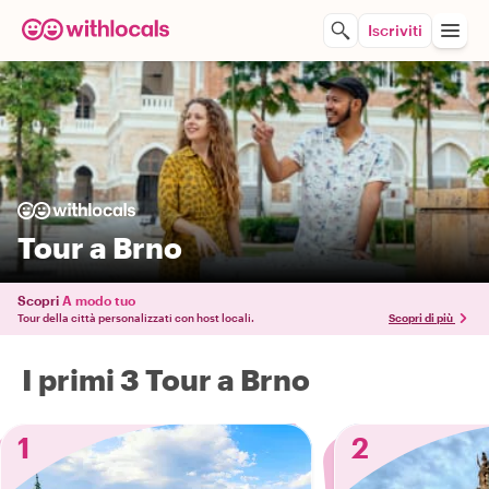
Iscriviti
Tour a Brno
Scopri
A modo tuo
Tour della città personalizzati con host locali.
Scopri di più
I primi 3 Tour a Brno
1
2