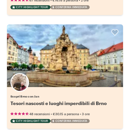
67 recensioni
€16.18
a persona
2 ore
CITY HIGHLIGHT TOUR
CONFERMA IMMEDIATA
Scopri Brno con Jan
Tesori nascosti e luoghi imperdibili di Brno
•
•
48 recensioni
€30.15
a persona
3 ore
CITY HIGHLIGHT TOUR
CONFERMA IMMEDIATA