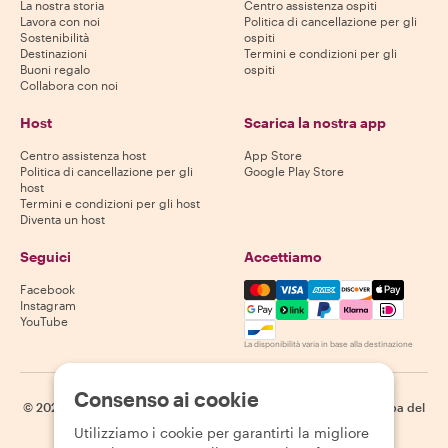
La nostra storia
Centro assistenza ospiti
Lavora con noi
Politica di cancellazione per gli
Sostenibilità
ospiti
Destinazioni
Termini e condizioni per gli
Buoni regalo
ospiti
Collabora con noi
Host
Scarica la nostra app
Centro assistenza host
App Store
Politica di cancellazione per gli
Google Play Store
host
Termini e condizioni per gli host
Diventa un host
Seguici
Accettiamo
Mastercard, Visa, Amex, Di
Facebook
Instagram
YouTube
La disponibilità varia in base alla destinazione
Consenso ai cookie
©
2026
Withlocals.com
|
Informativa sulla privacy
|
Cookie
|
Mappa del
sito
Utilizziamo i cookie per garantirti la migliore