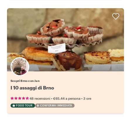
Scopri Brno con Jan
I 10 assaggi di Brno
•
•
48 recensioni
€65.44
a persona
3 ore
FOOD TOUR
CONFERMA IMMEDIATA