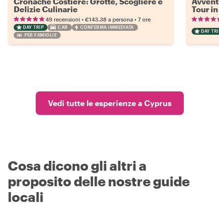
Cronache Costiere: Grotte, Scogliere e
Avventu
Delizie Culinarie
Tour i
•
•
49 recensioni
€143.38
a persona
7 ore
DAY TRIP
CAR
CONFERMA IMMEDIATA
DAY TRI
PER FAMIGLIE
Vedi tutte le esperienze a Cyprus
Cosa dicono gli altri a
proposito delle nostre guide
locali