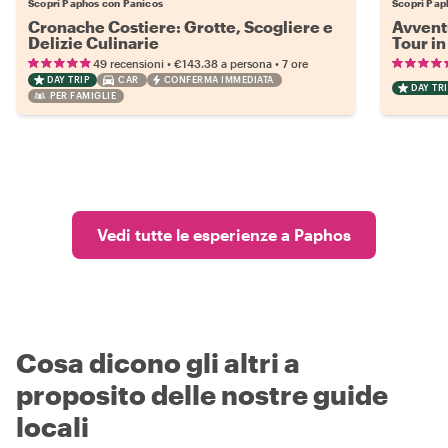
Scopri Paphos con Panicos
Scopri Pap
Cronache Costiere: Grotte, Scogliere e
Avventu
Delizie Culinarie
Tour i
•
•
49 recensioni
€143.38
a persona
7 ore
DAY TRIP
CAR
CONFERMA IMMEDIATA
DAY TRI
PER FAMIGLIE
Vedi tutte le esperienze a Paphos
Cosa dicono gli altri a
proposito delle nostre guide
locali