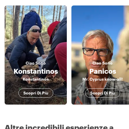
Ciao
Sono
Ciao
Sono
Konstantinos
Panicos
Konstantinos
Mr. Cyprus know-all!
Scopri Di Più
Scopri Di Più
Altre incredibili esperienze a