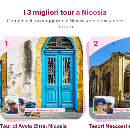
I 3 migliori tour
a Nicosia
Completa il tuo soggiorno a Nicosia con queste cose
da fare
1
2
Scegli il tuo local preferito
Scegli il tu
Tour di Avvio Città: Nicosia
Tesori Nascosti 