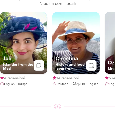
Nicosia con i locali
Joli
Christina
Öz
Islander from the
History and food
Med
lover from
Mrs
Cyprus
4 recensioni
14 recensioni
5 r
English・Türkçe
Deutsch・Ελληνικά・English
Engl