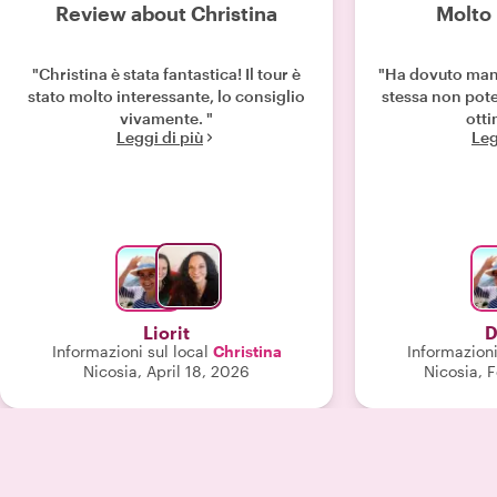
Review about Christina
Molto 
"Christina è stata fantastica! Il tour è
"Ha dovuto mand
stato molto interessante, lo consiglio
stessa non pote
vivamente. "
otti
Leggi di più
Leg
Liorit
D
Informazioni sul local
Christina
Informazioni
Nicosia, April 18, 2026
Nicosia, 