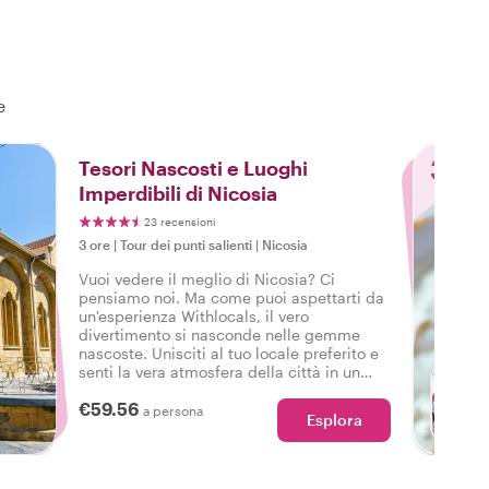
e
3
Tesori Nascosti e Luoghi
Imperdibili di Nicosia
23 recensioni
3 ore
|
Tour dei punti salienti
|
Nicosia
Vuoi vedere il meglio di Nicosia? Ci
pensiamo noi. Ma come puoi aspettarti da
un'esperienza Withlocals, il vero
divertimento si nasconde nelle gemme
nascoste. Unisciti al tuo locale preferito e
senti la vera atmosfera della città in un
tour che ha tutto, così potrai dire: Ho
€59.56
vissuto la vera Nicosia!
a persona
Esplora