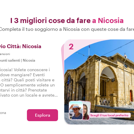
I 3 migliori cose da fare
a Nicosia
Completa il tuo soggiorno a Nicosia con queste cose da far
2
io Città: Nicosia
ensioni
unti salienti
|
Nicosia
icosia! Volete conoscere i
i dove mangiare? Eventi
 città? Quali posti visitare e
? O semplicemente volete un
ntarvi in città? Prenotate
ivato con un locale e avrete
troduzione a Nicosia per
tro viaggio in città con il
sona
Esplora
Scegli il tuo local preferito