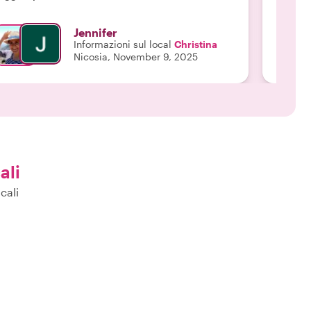
on Christina. Non rimarrete delusi! Ha reso il
omeriggio divertente e abbiamo imparato molto. "
Jennifer
Informazioni sul local
Christina
Nicosia, November 9, 2025
ali
cali