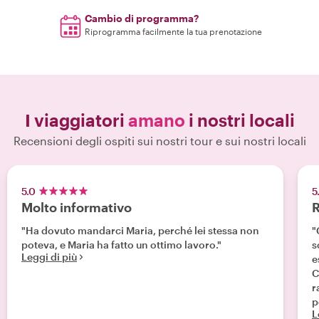
Cambio di programma?
Riprogramma facilmente la tua prenotazione
I viaggiatori
amano
i nostri locali
Recensioni degli ospiti sui nostri tour e sui nostri locali
5.0
5
Molto informativo
R
"Ha dovuto mandarci Maria, perché lei stessa non
"
poteva, e Maria ha fatto un ottimo lavoro."
s
Leggi di più
e
C
r
p
L
l