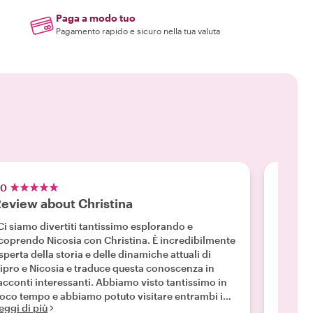
Paga a modo tuo
Pagamento rapido e sicuro nella tua valuta
.0
5.0
eview about Christina
Bella
Ci siamo divertiti tantissimo esplorando e
"Christ
coprendo Nicosia con Christina. È incredibilmente
disponi
sperta della storia e delle dinamiche attuali di
Cipro e 
ipro e Nicosia e traduce questa conoscenza in
opportu
acconti interessanti. Abbiamo visto tantissimo in
situazi
oco tempo e abbiamo potuto visitare entrambi i
vivamen
eggi di più
Leggi d
ati della città divisa. Consiglio vivamente un tour