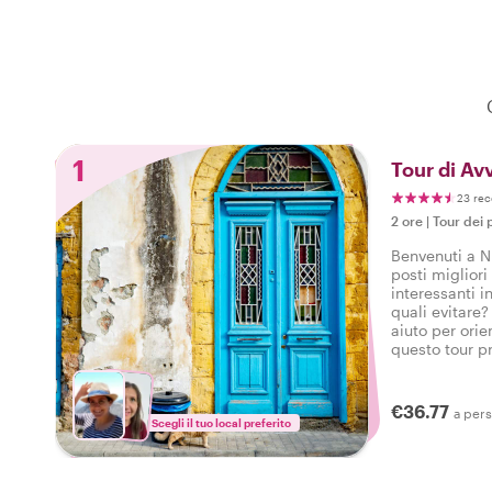
1
Tour di Avv
23 rec
2 ore
|
Tour dei p
Benvenuti a N
posti miglior
interessanti in
quali evitare
aiuto per orie
questo tour pr
la perfetta in
iniziare il vos
piede giusto.
€36.77
a per
Scegli il tuo local preferito