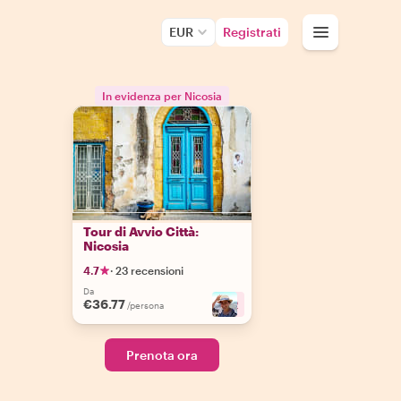
EUR
Registrati
In evidenza per Nicosia
Tour di Avvio Città:
Nicosia
4.7
·
23 recensioni
Da
€36.77
+
2
/persona
Prenota ora