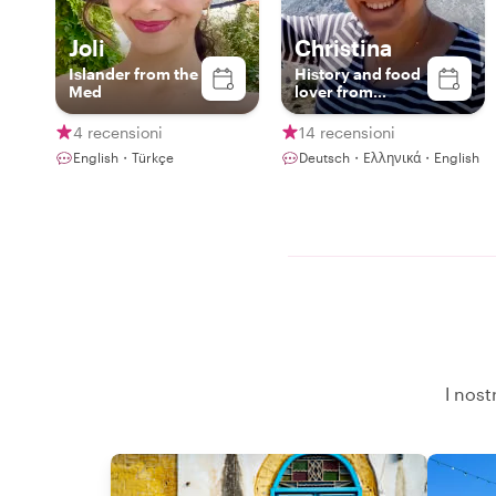
Joli
Christina
Islander from the
History and food
Med
lover from
Cyprus
4 recensioni
14 recensioni
English・Türkçe
Deutsch・Ελληνικά・English
I nost