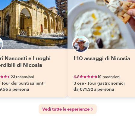
ri Nascosti e Luoghi
I 10 assaggi di Nicosia
dibili di Nicosia
23 recensioni
4.8
19 recensioni
•
Tour dei punti salienti
3 ore
•
Tour gastronomici
9.56 a persona
da €71.32 a persona
Vedi tutte le esperienze