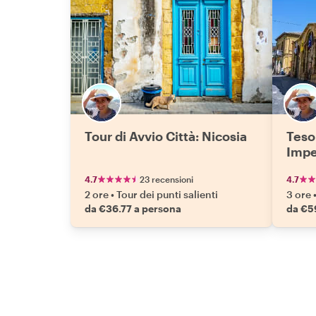
Tour di Avvio Città: Nicosia
Teso
Imper
4.7
23 recensioni
4.7
2 ore
•
Tour dei punti salienti
3 ore
da €36.77 a persona
da €5