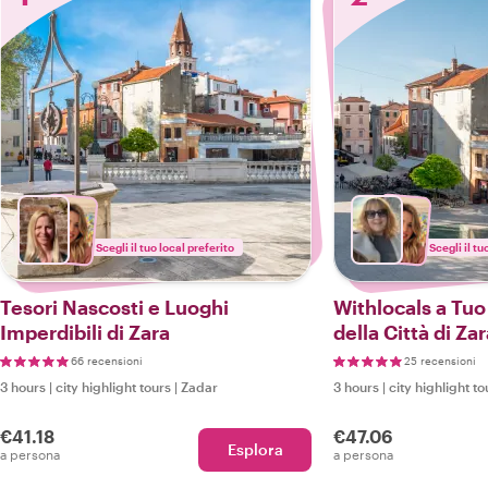
Scegli il tuo local preferito
Scegli il tu
Tesori Nascosti e Luoghi
Withlocals a Tuo
Imperdibili di Zara
della Città di Za
66 recensioni
25 recensioni
3 hours
|
city highlight tours
|
Zadar
3 hours
|
city highlight to
€41.18
€47.06
Esplora
a persona
a persona