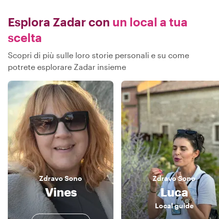
Esplora Zadar con
un local a tua
scelta
Scopri di più sulle loro storie personali e su come
potrete esplorare Zadar insieme
Zdravo
Sono
Zdravo
Sono
Vines
Luca
Local guide