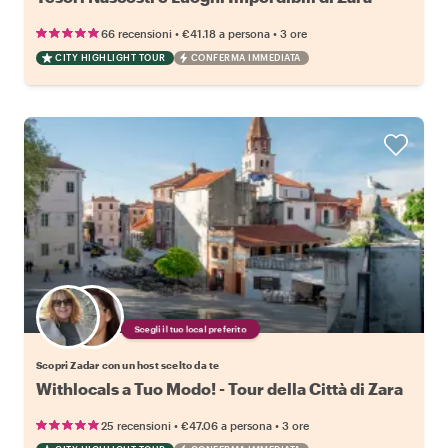
•
•
66 recensioni
€41.18
a persona
3 ore
CITY HIGHLIGHT TOUR
CONFERMA IMMEDIATA
Scegli il tuo local preferito
Scopri Zadar con un host scelto da te
Withlocals a Tuo Modo! - Tour della Città di Zara
•
•
25 recensioni
€47.06
a persona
3 ore