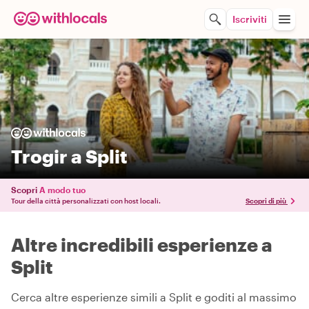
Iscriviti
Trogir a Split
Scopri
A modo tuo
Tour della città personalizzati con host locali.
Scopri di più
Altre incredibili esperienze a
Split
Cerca altre esperienze simili a Split e goditi al massimo