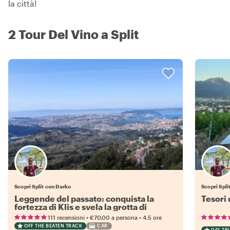
la città!
2 Tour Del Vino a Split
Scopri Split con Darko
Scopri Spli
Leggende del passato: conquista la
Tesori 
fortezza di Klis e svela la grotta di
Vranjaca
•
•
111 recensioni
€70.00
a persona
4.5 ore
OFF THE BEATEN TRACK
CAR
DAY TRI