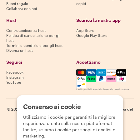
Buoni regalo
ospiti
Collabora con noi
Host
Scarica la nostra app
Centro assistenza host
App Store
Politica di cancellazione per gli
Google Play Store
host
Termini e condizioni per gli host
Diventa un host
Seguici
Accettiamo
Mastercard, Visa, Amex, Di
Facebook
Instagram
YouTube
La disponibilità varia in base alla destinazione
Consenso ai cookie
©
2026
Withlocals.com
|
Informativa sulla privacy
|
Cookie
|
Mappa del
sito
Utilizziamo i cookie per garantirti la migliore
esperienza utente sulla nostra piattaforma!
Inoltre, usiamo i cookie per scopi di analisi e
marketing.