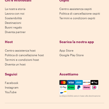
Chi è Withlocals
Ospiti
La nostra storia
Centro assistenza ospiti
Lavora con noi
Politica di cancellazione ospiti
Sostenibilità
Termini e condizioni ospiti
Destinazioni
Buoni regalo
Diventa partner
Host
Scarica la nostra app
Centro assistenza host
App Store
Politica di cancellazione host
Google Play Store
Termini e condizioni host
Diventa un host
Seguici
Accettiamo
Mastercard, Visa, Amex, Di
Facebook
Instagram
YouTube
La disponibilità varia in base alla destinazione