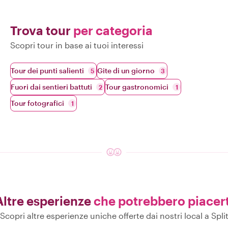
Trova tour
per categoria
Scopri tour in base ai tuoi interessi
Tour dei punti salienti
Gite di un giorno
5
3
Fuori dai sentieri battuti
Tour gastronomici
2
1
Tour fotografici
1
Altre esperienze
che potrebbero piacert
Scopri altre esperienze uniche offerte dai nostri local a Spli