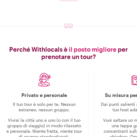
Perché Withlocals è
il posto migliore
per
prenotare un tour?
Privato e personale
Su misura per
Il tuo tour è solo per te. Nessun
Dai punti salienti 
estraneo, nessun gruppo.
tuo host ada
Vivrai la città uno a uno (o con il tuo
Vuoi saltare un
gruppo di viaggio) in modo rilassato
una tappa g
e personale. Niente fretta, niente tour
concentrarti sull
di gruppo standardizzati.
chiedere. Og