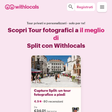
Registrati
Tour privati e personalizzati - solo per te!
Scopri Tour fotografici a
il meglio
di
Split con Withlocals
Capture Split: un tour
fotografico a piedi
4.9
·
80 recensioni
Da
€34.01
/persona