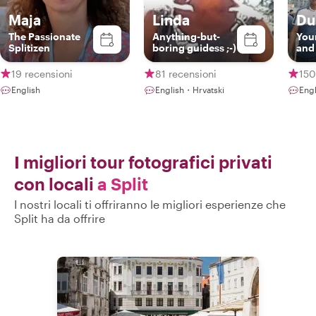
Maja
Linda
Du
The Passionate
Anything-but-
Your
Splitizen
boring guidess ;-)
and 
19 recensioni
81 recensioni
150
English
English・Hrvatski
Eng
I migliori tour fotografici privati
con locali
a Split
I nostri locali ti offriranno le migliori esperienze che
Split ha da offrire