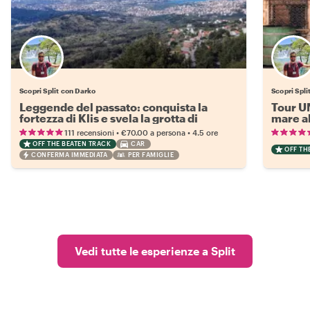
Scopri Split con Darko
Scopri Spli
Leggende del passato: conquista la
Tour U
fortezza di Klis e svela la grotta di
mare al
Vranjaca
•
•
111 recensioni
€70.00
a persona
4.5 ore
OFF THE BEATEN TRACK
CAR
OFF TH
CONFERMA IMMEDIATA
PER FAMIGLIE
Vedi tutte le esperienze a Split