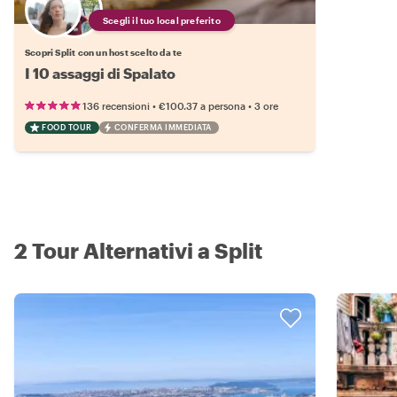
Scegli il tuo local preferito
Scopri Split con un host scelto da te
I 10 assaggi di Spalato
•
•
136 recensioni
€100.37
a persona
3 ore
FOOD TOUR
CONFERMA IMMEDIATA
2 Tour Alternativi a Split