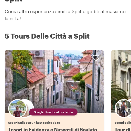
Cerca altre esperienze simili a Split e goditi al massimo
la città!
5 Tours Delle Città a Split
Scegli il tuo local preferito
Scopri Split con un host scelto da te
Scopri Spli
Tesori in Evidenza e Nascosti di Spalato
Tour di