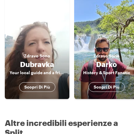
Zdravo
Sono
Zdravo
Sono
Dubravka
Darko
Your local guide and a friend
History & Sport Fanatic
Scopri Di Più
Scopri Di Più
Altre incredibili esperienze a
Split