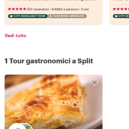
•
•
150 recensioni
€49.63
a persona
3 ore
CITY HIGHLIGHT TOUR
CONFERMA IMMEDIATA
CITY H
Vedi tutto
1 Tour gastronomici a Split