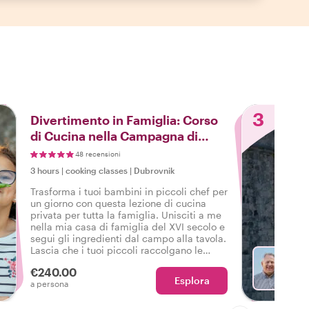
3
Divertimento in Famiglia: Corso
di Cucina nella Campagna di
Dubrovnik
48 recensioni
3 hours
|
cooking classes
|
Dubrovnik
Trasforma i tuoi bambini in piccoli chef per
un giorno con questa lezione di cucina
privata per tutta la famiglia. Unisciti a me
nella mia casa di famiglia del XVI secolo e
segui gli ingredienti dal campo alla tavola.
Lascia che i tuoi piccoli raccolgano le
verdure in giardino e poi le cucineremo
€240.00
tutti insieme. Delizioso!
Esplora
Con Vl
a persona