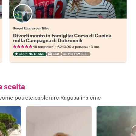
Scopri Ragusa con Niko
Divertimento in Famiglia: Corso di Cucina
nella Campagna di Dubrovnik
•
•
48 recensioni
€240.00
a persona
3 ore
COOKING CLASS
CAR
PER FAMIGLIE
a scelta
su come potrete esplorare Ragusa insieme