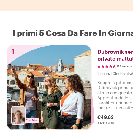
I primi 5 Cosa Da Fare In Gior
1
Dubrovnik senz
privato mattu
172 recensi
2 hours
|
City highlig
Scopri la pittores
Dubrovnik prima che
alzino con questo 
Approfitta delle 
l'architettura medi
Inoltre, il tuo caf
€49.63
Con Mia
a persona