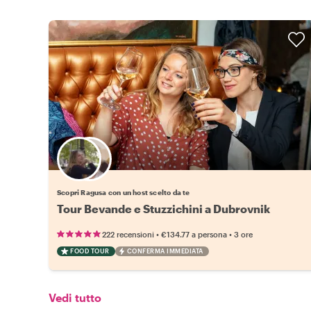
Scegli il tuo local preferito
Scopri Ragusa con un host scelto da te
Tour Bevande e Stuzzichini a Dubrovnik
•
•
222 recensioni
€134.77
a persona
3 ore
FOOD TOUR
CONFERMA IMMEDIATA
Vedi tutto