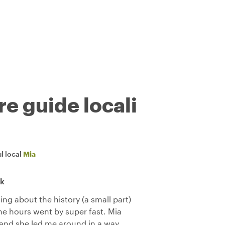
re guide locali
l local
Mia
ik
ing about the history (a small part)
he hours went by super fast. Mia
and she led me around in a way