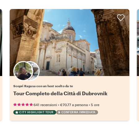
Scegli il tuo local preferito
Scopri Ragusa con un host scelto da te
Tour Completo della Città di Dubrovnik
•
•
641 recensioni
€70.77
a persona
5 ore
CITY HIGHLIGHT TOUR
CONFERMA IMMEDIATA