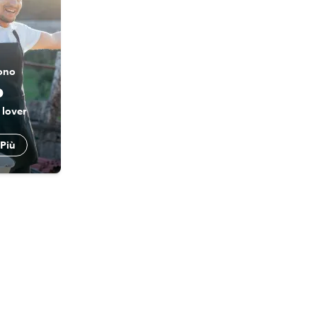
ono
o
 lover
 Più