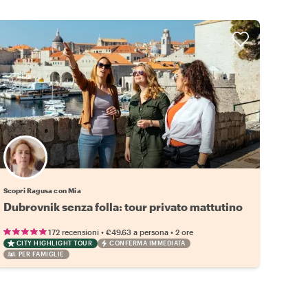
Scopri Ragusa con Mia
Dubrovnik senza folla: tour privato mattutino
•
•
172 recensioni
€49.63
a persona
2 ore
CITY HIGHLIGHT TOUR
CONFERMA IMMEDIATA
PER FAMIGLIE