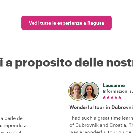
Vedi tutte le esperienze a Ragusa
i a proposito delle nost
Lausanne
Informazioni su
Wonderful tour in Dubrovn
I had such a great time learn
la perle de
of Dubrovnik and Croatia. T
pas répondu à
was a wonderful tour guide 
is parfait.