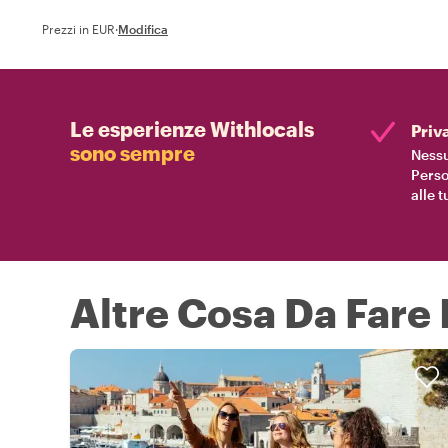
Prezzi in EUR
·
Modifica
Le esperienze Withlocals
Priv
sono sempre
Nessu
Perso
alle 
Altre Cosa Da Fare 