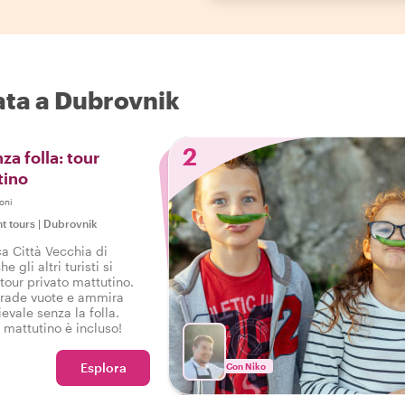
nata a Dubrovnik
2
a folla: tour
tino
oni
ht tours
|
Dubrovnik
ca Città Vecchia di
 gli altri turisti si
tour privato mattutino.
strade vuote e ammira
evale senza la folla.
fè mattutino è incluso!
Esplora
Con Niko