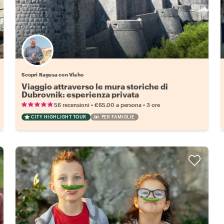
Scopri Ragusa con Vlaho
Viaggio attraverso le mura storiche di
Dubrovnik: esperienza privata
•
•
56 recensioni
€65.00
a persona
3 ore
CITY HIGHLIGHT TOUR
PER FAMIGLIE