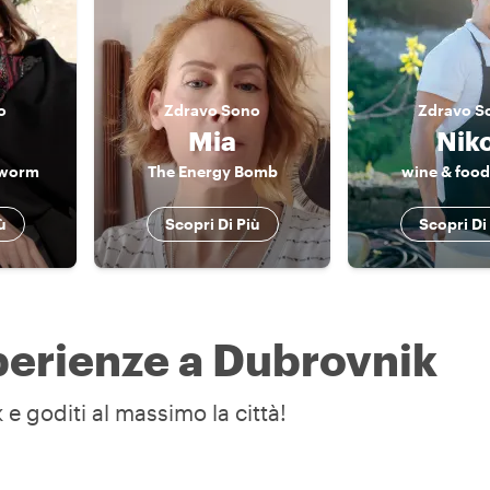
o
Zdravo
Sono
Zdravo
S
Mia
Nik
kworm
The Energy Bomb
wine & food
ù
Scopri Di Più
Scopri Di
sperienze a Dubrovnik
 e goditi al massimo la città!