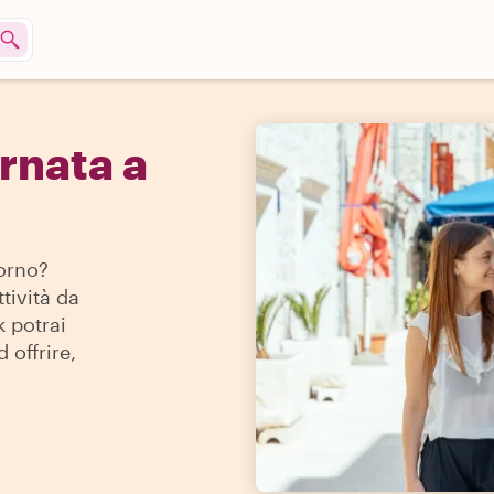
rnata a
iorno?
ttività da
k potrai
 offrire,