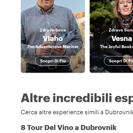
Zdravo
Sono
Zdravo
Son
Vlaho
Vesna
The Adventurous Mariner
The Joyful Boo
Scopri Di Più
Scopri Di Pi
Altre incredibili e
Cerca altre esperienze simili a Dubrovnik
8 Tour Del Vino a Dubrovnik