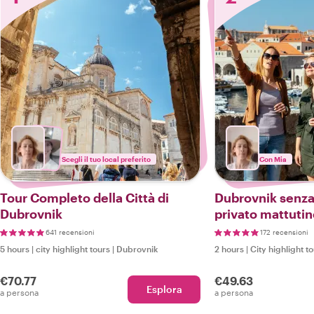
Scegli il tuo local preferito
Con Mia
Tour Completo della Città di
Dubrovnik senza 
Dubrovnik
privato mattuti
641 recensioni
172 recensioni
5 hours
|
city highlight tours
|
Dubrovnik
2 hours
|
City highlight t
€70.77
€49.63
Esplora
a persona
a persona