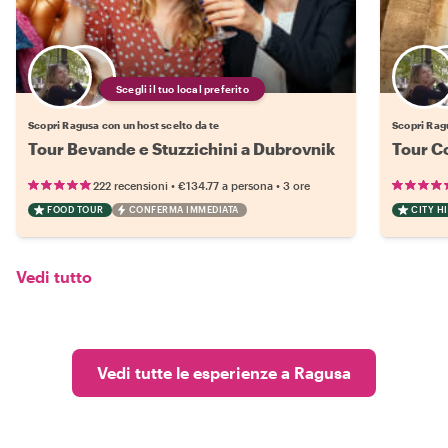
Scegli il tuo local preferito
Scopri Ragusa con un host scelto da te
Scopri Ragu
Tour Bevande e Stuzzichini a Dubrovnik
Tour Co
•
•
222 recensioni
€134.77
a persona
3 ore
FOOD TOUR
CONFERMA IMMEDIATA
CITY H
Vedi tutto
Vedi tutte le esperienze a Ragusa