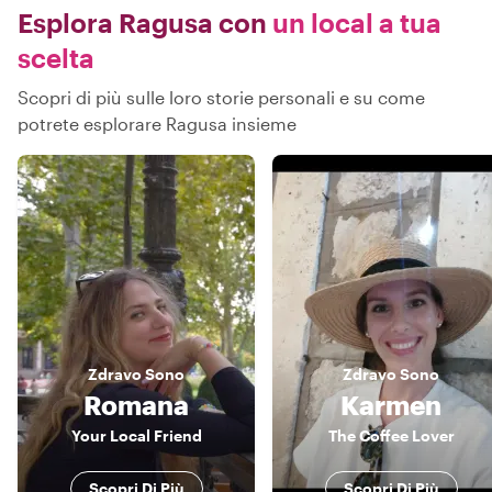
Esplora Ragusa con
un local a tua
scelta
Scopri di più sulle loro storie personali e su come
potrete esplorare Ragusa insieme
Zdravo
Sono
Zdravo
Sono
Romana
Karmen
Your Local Friend
The Coffee Lover
Scopri Di Più
Scopri Di Più