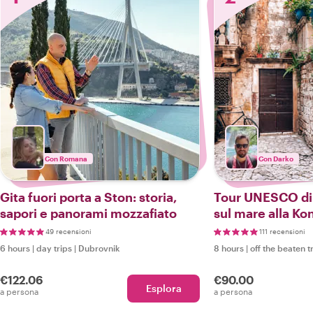
Con Romana
Con Darko
Gita fuori porta a Ston: storia,
Tour UNESCO di 
sapori e panorami mozzafiato
sul mare alla Ko
Sevid
49 recensioni
111 recensioni
6 hours
|
day trips
|
Dubrovnik
8 hours
|
off the beaten t
€122.06
€90.00
Esplora
a persona
a persona