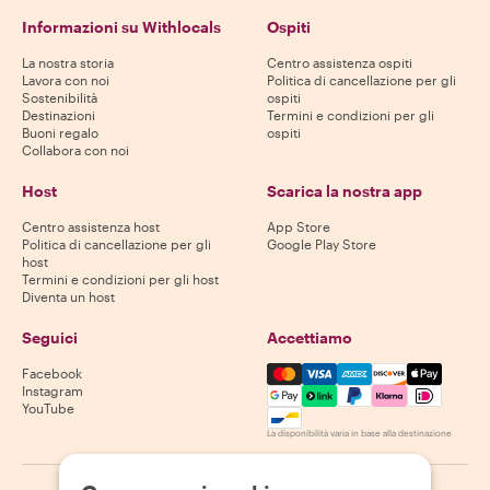
Informazioni su Withlocals
Ospiti
La nostra storia
Centro assistenza ospiti
Lavora con noi
Politica di cancellazione per gli
Sostenibilità
ospiti
Destinazioni
Termini e condizioni per gli
Buoni regalo
ospiti
Collabora con noi
Host
Scarica la nostra app
Centro assistenza host
App Store
Politica di cancellazione per gli
Google Play Store
host
Termini e condizioni per gli host
Diventa un host
Seguici
Accettiamo
Mastercard, Visa, Amex, Di
Facebook
Instagram
YouTube
La disponibilità varia in base alla destinazione