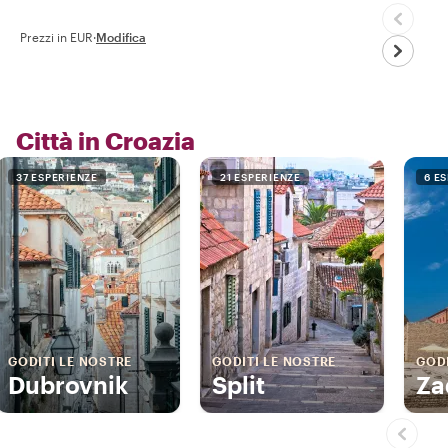
Prezzi in EUR
·
Modifica
Città in Croazia
37 ESPERIENZE
21 ESPERIENZE
6 E
GODITI LE NOSTRE
GODITI LE NOSTRE
GODI
Dubrovnik
Split
Za