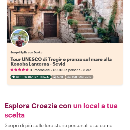
Scopri Split con Darko
Tour UNESCO di Trogir e pranzo sul mare alla
Konoba Lanterna - Sevid
•
•
111 recensioni
€90.00
a persona
8 ore
OFF THE BEATEN TRACK
CAR
PER FAMIGLIE
Esplora Croazia con
un local a tua
scelta
Scopri di più sulle loro storie personali e su come