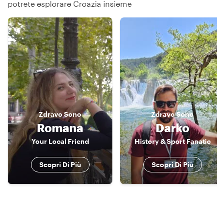
potrete esplorare Croazia insieme
Zdravo
Sono
Zdravo
Sono
Romana
Darko
Your Local Friend
History & Sport Fanatic
Scopri Di Più
Scopri Di Più