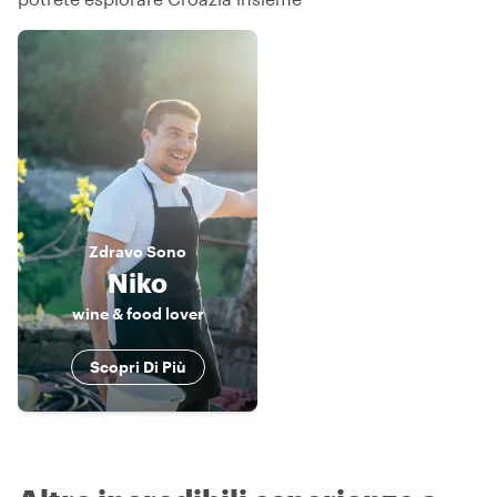
Zdravo
Sono
Niko
wine & food lover
Scopri Di Più