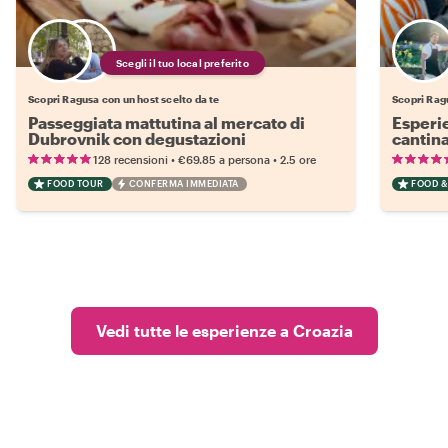
Scegli il tuo local preferito
Scopri Ragusa con un host scelto da te
Scopri Rag
Passeggiata mattutina al mercato di
Esperie
Dubrovnik con degustazioni
cantina
•
•
128 recensioni
€69.85
a persona
2.5 ore
FOOD TOUR
CONFERMA IMMEDIATA
FOOD &
Vedi tutte le esperienze a Croazia