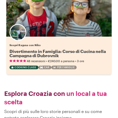
Scopri Ragusa con Niko
Divertimento in Famiglia: Corso di Cucina nella
Campagna di Dubrovnik
•
•
48 recensioni
€240.00
a persona
3 ore
COOKING CLASS
CAR
PER FAMIGLIE
Esplora Croazia con
un local a tua
scelta
Scopri di più sulle loro storie personali e su come
potrete esplorare Croazia insieme