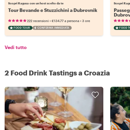
Scopri Ragusa con un host scelto da te
Scopri Ragu
Tour Bevande e Stuzzichini a Dubrovnik
Passegg
Dubrov
•
•
222 recensioni
€134.77
a persona
3 ore
FOOD TOUR
CONFERMA IMMEDIATA
FOOD 
Vedi tutto
2 Food Drink Tastings a Croazia