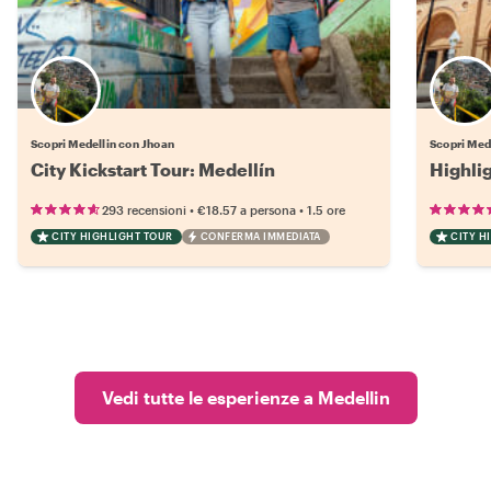
Scopri Medellin con Jhoan
Scopri Med
City Kickstart Tour: Medellín
Highli
•
•
293 recensioni
€18.57
a persona
1.5 ore
CITY HIGHLIGHT TOUR
CONFERMA IMMEDIATA
CITY H
Vedi tutte le esperienze a Medellin