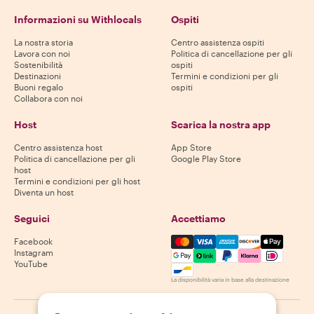
Informazioni su Withlocals
Ospiti
La nostra storia
Centro assistenza ospiti
Lavora con noi
Politica di cancellazione per gli
Sostenibilità
ospiti
Destinazioni
Termini e condizioni per gli
Buoni regalo
ospiti
Collabora con noi
Host
Scarica la nostra app
Centro assistenza host
App Store
Politica di cancellazione per gli
Google Play Store
host
Termini e condizioni per gli host
Diventa un host
Seguici
Accettiamo
Mastercard, Visa, Amex, Di
Facebook
Instagram
YouTube
La disponibilità varia in base alla destinazione