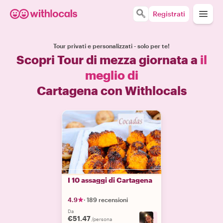
Registrati
Tour privati e personalizzati - solo per te!
Scopri Tour di mezza giornata a
il
meglio di
Cartagena con Withlocals
I 10 assaggi di Cartagena
4.9
·
189 recensioni
Da
€51.47
+
2
/persona