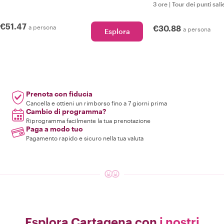
3 ore
|
Tour dei punti sali
€51.47
a persona
€30.88
a persona
Esplora
Prenota con fiducia
Cancella e ottieni un rimborso fino a 7 giorni prima
Cambio di programma?
Riprogramma facilmente la tua prenotazione
Paga a modo tuo
Pagamento rapido e sicuro nella tua valuta
Esplora Cartagena con
i nostri