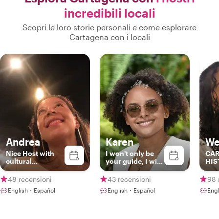
incredibili locali
Scopri le loro storie personali e come esplorare
Cartagena con i locali
Andrea
Karen
We
Nice Host with
I won't only be
CA
cultural
your guide, I will
HIS
background and
also be another
CUL
best spots in
friend in my city
GAS
48 recensioni
43 recensioni
98 
Colombia
English・Español
English・Español
Eng