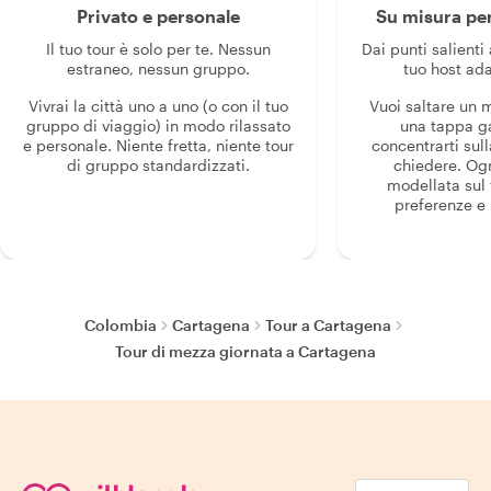
Privato e personale
Su misura per
Il tuo tour è solo per te. Nessun
Dai punti salienti 
estraneo, nessun gruppo.
tuo host ada
Vivrai la città uno a uno (o con il tuo
Vuoi saltare un
gruppo di viaggio) in modo rilassato
una tappa g
e personale. Niente fretta, niente tour
concentrarti sull
di gruppo standardizzati.
chiedere. Og
modellata sul 
preferenze e i
Colombia
Cartagena
Tour a Cartagena
Tour di mezza giornata a Cartagena