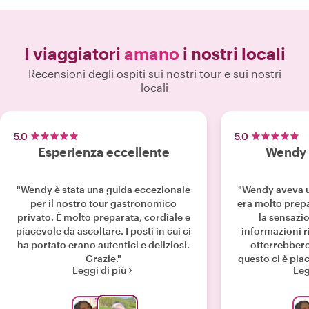
I viaggiatori
amano
i nostri locali
Recensioni degli ospiti sui nostri tour e sui nostri
locali
5.0
5.0
Esperienza eccellente
Wendy è
"Wendy è stata una guida eccezionale
"Wendy aveva u
per il nostro tour gastronomico
era molto prep
privato. È molto preparata, cordiale e
la sensazio
piacevole da ascoltare. I posti in cui ci
informazioni ri
ha portato erano autentici e deliziosi.
otterrebbero
Grazie."
questo ci è pia
Leggi di più
Leg
e gentile, pr
veloceme