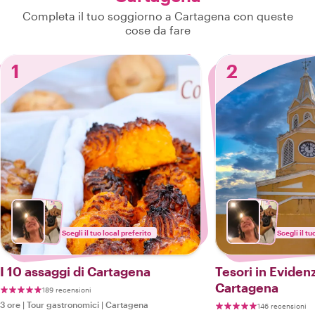
Completa il tuo soggiorno a Cartagena con queste
cose da fare
1
2
Scegli il tuo local preferito
Scegli il tu
I 10 assaggi di Cartagena
Tesori in Eviden
Cartagena
189 recensioni
3 ore
|
Tour gastronomici
|
Cartagena
146 recensioni