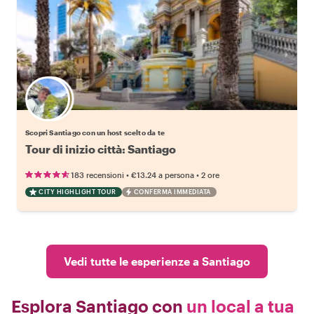
Scegli il tuo local preferito
Scopri Santiago con un host scelto da te
Tour di inizio città: Santiago
•
•
183 recensioni
€13.24
a persona
2 ore
CITY HIGHLIGHT TOUR
CONFERMA IMMEDIATA
Vedi tutte le esperienze a Santiago
Esplora Santiago con
un local a tua