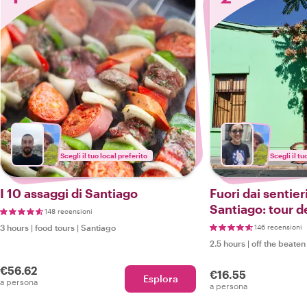
Scegli il tuo local preferito
Scegli il tu
I 10 assaggi di Santiago
Fuori dai sentieri
Santiago: tour d
148 recensioni
Bellavista
3 hours
|
food tours
|
Santiago
146 recensioni
2.5 hours
|
off the beaten
€56.62
€16.55
Esplora
a persona
a persona