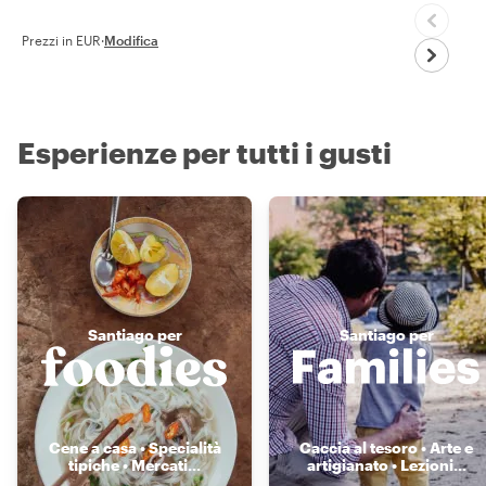
Prezzi in EUR
·
Modifica
Esperienze per tutti i gusti
Santiago per
Santiago per
Cene a casa • Specialità
Caccia al tesoro • Arte e
tipiche • Mercati
...
artigianato • Lezioni
...