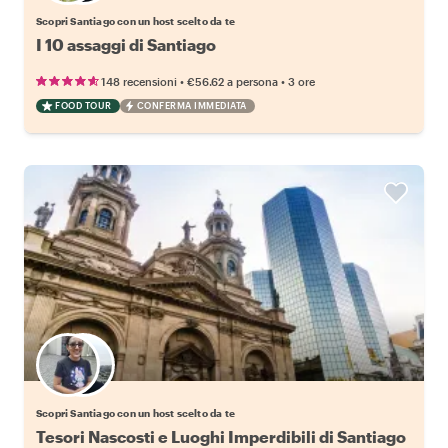
Scopri Santiago con un host scelto da te
I 10 assaggi di Santiago
•
•
148 recensioni
€56.62
a persona
3 ore
FOOD TOUR
CONFERMA IMMEDIATA
Scegli il tuo local preferito
Scopri Santiago con un host scelto da te
Tesori Nascosti e Luoghi Imperdibili di Santiago