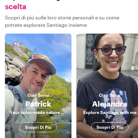
scelta
Scopri di più sulle loro storie personali e su come
potrete esplorare Santiago insieme
Ciao
Sono
Ciao
Sono
Patrick
Alejandra
Your tailor-made nature guide
Explore Santiago with me
Scopri Di Più
Scopri Di Più