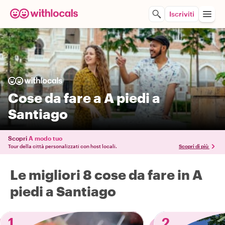
Iscriviti
Cose da fare a A piedi a
Santiago
Scopri
A modo tuo
Tour della città personalizzati con host locali.
Scopri di più
Le migliori 8 cose da fare in A
piedi a Santiago
1
2