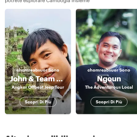
potrete esplorare Cambogia insieme
chomreabsuor
Sono
chomreabsuor
Sono
John & Team Angkor Jeep Tour
Ngoun
Angkor Offbeat Jeep Tour
The Adventurous Local
Scopri Di Più
Scopri Di Più