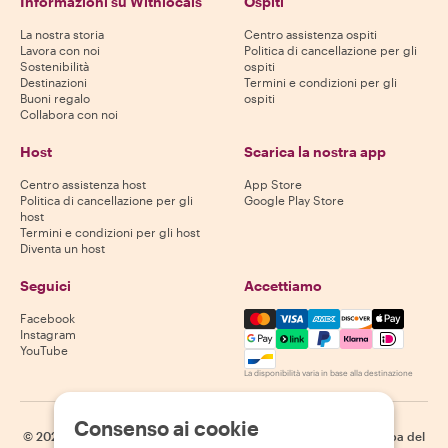
Informazioni su Withlocals
Ospiti
La nostra storia
Centro assistenza ospiti
Lavora con noi
Politica di cancellazione per gli
Sostenibilità
ospiti
Destinazioni
Termini e condizioni per gli
Buoni regalo
ospiti
Collabora con noi
Host
Scarica la nostra app
Centro assistenza host
App Store
Politica di cancellazione per gli
Google Play Store
host
Termini e condizioni per gli host
Diventa un host
Seguici
Accettiamo
Mastercard, Visa, Amex, Di
Facebook
Instagram
YouTube
La disponibilità varia in base alla destinazione
Consenso ai cookie
©
2026
Withlocals.com
|
Informativa sulla privacy
|
Cookie
|
Mappa del