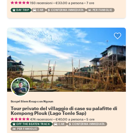
•
•
193 recensioni
€33.00
a persona
7 ore
DAY TRIP
CAR
CONFERMA IMMEDIATA
PER FAMIGLIE
Scopri Siem Reap con Ngoun
Tour privato del villaggio di case su palafitte di
Kompong Plouk (Lago Tonle Sap)
•
•
474 recensioni
€40.00
a persona
5 ore
OFF THE BEATEN TRACK
CAR
CONFERMA IMMEDIATA
PER FAMIGLIE