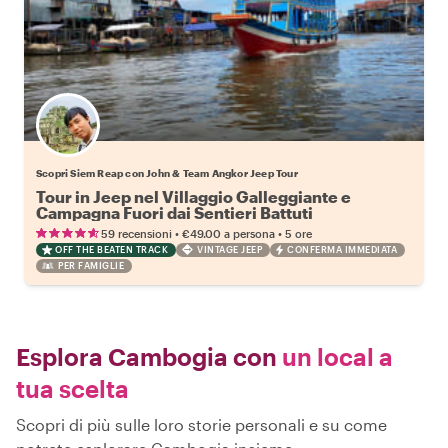
Scopri Siem Reap con John & Team Angkor Jeep Tour
Tour in Jeep nel Villaggio Galleggiante e
Campagna Fuori dai Sentieri Battuti
•
•
59 recensioni
€49.00
a persona
5 ore
OFF THE BEATEN TRACK
VINTAGE JEEP
CONFERMA IMMEDIATA
PER FAMIGLIE
Esplora Cambogia con
un local a
tua scelta
Scopri di più sulle loro storie personali e su come