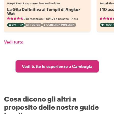
Scopri Siem Reap con un host scelto da te
Scopri Siem
La Gita Definitiva ai Templi di Angkor
I 10 as
Wat
•
•
240 recensioni
€25.74
a persona
7 ore
DAY TRIP
TUKTUK
CONFERMA IMMEDIATA
FOOD 
Vedi tutto
Vedi tutte le esperienze a Cambogia
Cosa dicono gli altri a
proposito delle nostre guide