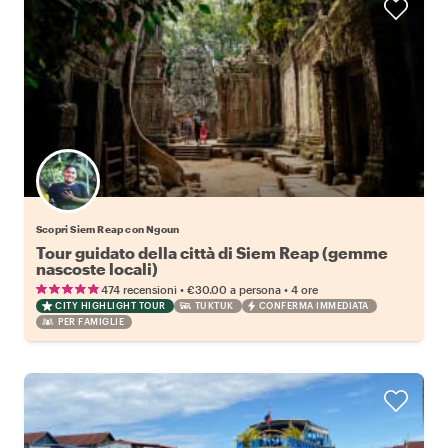
Scopri Siem Reap con Ngoun
Tour guidato della città di Siem Reap (gemme
nascoste locali)
•
•
474 recensioni
€30.00
a persona
4 ore
CITY HIGHLIGHT TOUR
TUKTUK
CONFERMA IMMEDIATA
PER FAMIGLIE