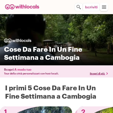
Iscriviti
Cose Da Fare In Un Fine
Settimana a Cambogia
Scopri
A modo tuo
Tour della città personalizzati con host locali.
Scopri di più
I primi 5 Cose Da Fare In Un
Fine Settimana a Cambogia
1
2