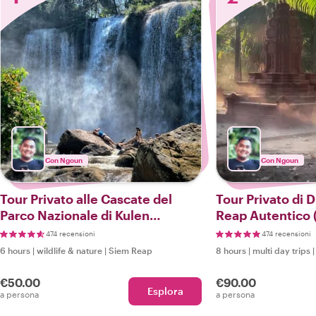
Con Ngoun
Con Ngoun
Tour Privato alle Cascate del
Tour Privato di 
Parco Nazionale di Kulen
Reap Autentico 
Mountain (Amanti della Natura)
Ritiro e Riconse
474 recensioni
474 recensioni
6 hours
|
wildlife & nature
|
Siem Reap
8 hours
|
multi day trips
€50.00
€90.00
Esplora
a persona
a persona