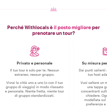
Perché Withlocals è
il posto migliore
per
prenotare un tour?
Privato e personale
Su misura per
Il tuo tour è solo per te. Nessun
Dai punti salienti 
estraneo, nessun gruppo.
tuo host ada
Vivrai la città uno a uno (o con il tuo
Vuoi saltare un
gruppo di viaggio) in modo rilassato
una tappa g
e personale. Niente fretta, niente tour
concentrarti sull
di gruppo standardizzati.
chiedere. Og
modellata sul 
preferenze e i