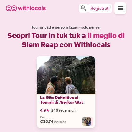
Registrati
Tour privati e personalizzati - solo per te!
Scopri Tour in tuk tuk a
il meglio di
Siem Reap con Withlocals
La Gita Definitiva ai
Templi di Angkor Wat
4.9
·
240 recensioni
Da
€25.74
+
2
/persona