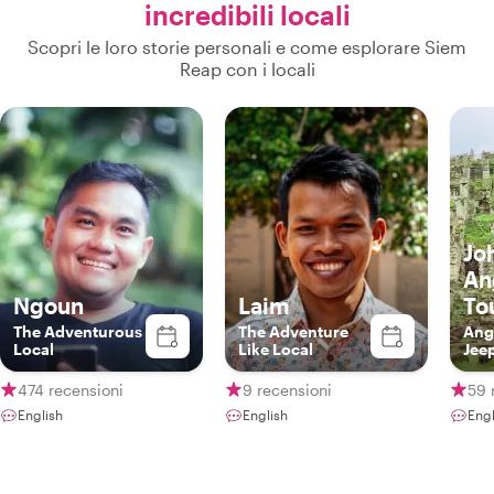
incredibili locali
Scopri le loro storie personali e come esplorare Siem
Reap con i locali
Jo
An
Ngoun
Laim
To
The Adventurous
The Adventure
Ang
Local
Like Local
Jee
474 recensioni
9 recensioni
59 
English
English
Engl