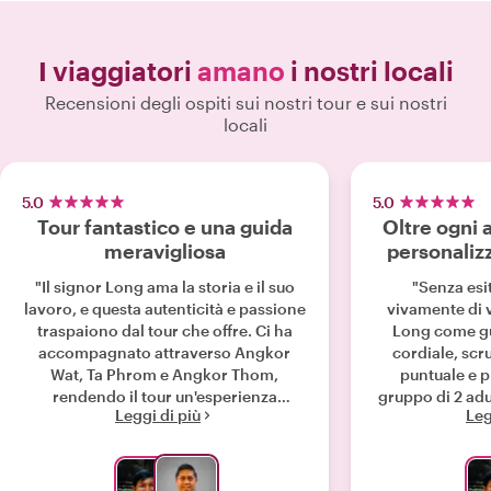
I viaggiatori
amano
i nostri locali
Recensioni degli ospiti sui nostri tour e sui nostri
locali
5.0
5.0
Tour fantastico e una guida
Oltre ogni 
meravigliosa
personaliz
"Il signor Long ama la storia e il suo
"Senza esi
lavoro, e questa autenticità e passione
vivamente di 
traspaiono dal tour che offre. Ci ha
Long come gui
accompagnato attraverso Angkor
cordiale, scr
Wat, Ta Phrom e Angkor Thom,
puntuale e prof
rendendo il tour un'esperienza
gruppo di 2 adu
Leggi di più
Leg
personale e ricca di informazioni che
bambini si se
tutta la famiglia ha apprezzato.
incontrato Lo
Incarna i valori del popolo
personalizzat
cambogiano e la sua umiltà, la sua
stato in grado 