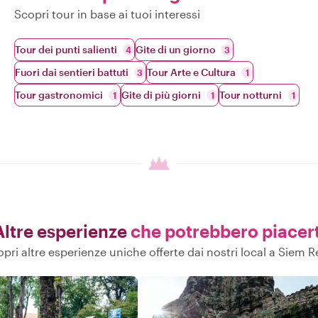
Scopri tour in base ai tuoi interessi
Tour dei punti salienti
Gite di un giorno
4
3
Fuori dai sentieri battuti
Tour Arte e Cultura
3
1
Tour gastronomici
Gite di più giorni
Tour notturni
1
1
1
Altre esperienze
che potrebbero piacert
pri altre esperienze uniche offerte dai nostri local a Siem 