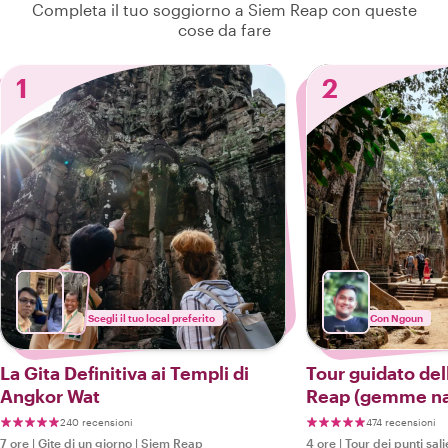
Completa il tuo soggiorno a Siem Reap con queste
cose da fare
1
2
Scegli il tuo local preferito
Con Ngoun
La Gita Definitiva ai Templi di
Tour guidato dell
Angkor Wat
Reap (gemme nas
240 recensioni
474 recensioni
7 ore
|
Gite di un giorno
|
Siem Reap
4 ore
|
Tour dei punti sali