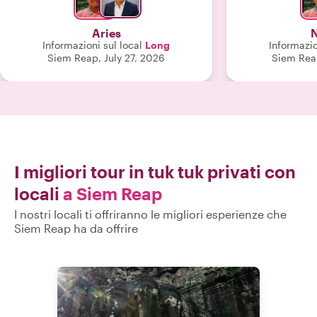
etica del lavoro e la sua gentilezza
livelli di energ
hanno brillato per tutta la durata del
dal Canada e 
Aries
N
tour. È eloquente, affabile e dedito al
caldo e all'umid
Informazioni sul local
Long
Informazio
servizio clienti. Il signor Long è
piogge in Cambogia!
Siem Reap, July 27, 2026
Siem Rea
vivamente consigliato e gli auguriamo
avere un amico 
il meglio. (Un plauso anche al signor
tuo tour con Lon
Sang, il conducente del tuk-tuk, che è
ave
stato eccellente per tutto il tempo.)"
I migliori tour in tuk tuk privati con
locali
a Siem Reap
I nostri locali ti offriranno le migliori esperienze che
Siem Reap ha da offrire