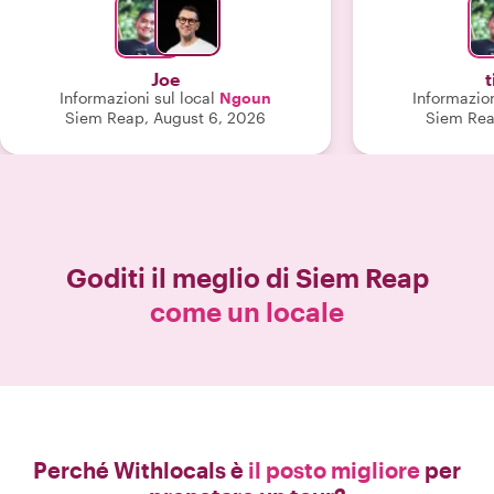
prelievo pun
colazione in un r
dei templi e il 
Joe
liscio. Grazie Lux e Pana (l'autista) per
Informazioni sul local
Ngoun
Informazion
questa meravig
Siem Reap, August 6, 2026
Siem Rea
Goditi il meglio di
Siem Reap
come un locale
Perché Withlocals è
il posto migliore
per