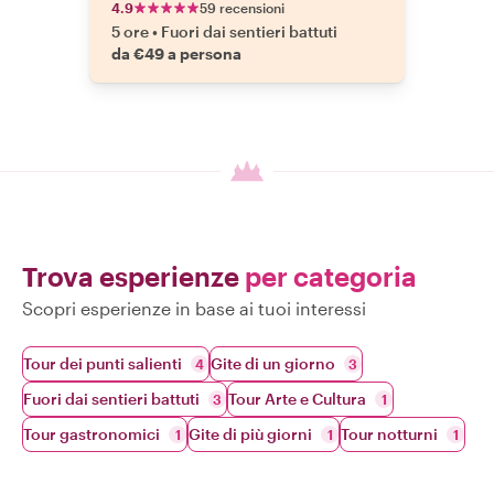
4.9
59 recensioni
5 ore
•
Fuori dai sentieri battuti
da €49 a persona
Trova esperienze
per categoria
Scopri esperienze in base ai tuoi interessi
Tour dei punti salienti
Gite di un giorno
4
3
Fuori dai sentieri battuti
Tour Arte e Cultura
3
1
Tour gastronomici
Gite di più giorni
Tour notturni
1
1
1