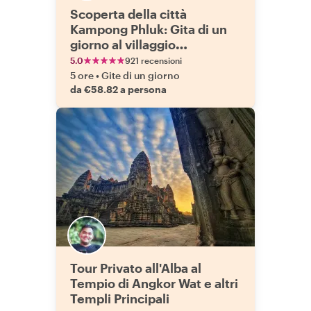
Scoperta della città
Kampong Phluk: Gita di un
giorno al villaggio
galleggiante
5.0
921 recensioni
5 ore
•
Gite di un giorno
da €58.82 a persona
Tour Privato all'Alba al
Tempio di Angkor Wat e altri
Templi Principali