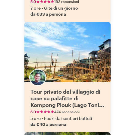
5.0
193 recensioni
7 ore
•
Gite di un giorno
da €33 a persona
Tour privato del villaggio di
case su palafitte di
Kompong Plouk (Lago Tonle
Sap)
5.0
474 recensioni
5 ore
•
Fuori dai sentieri battuti
da €40 a persona