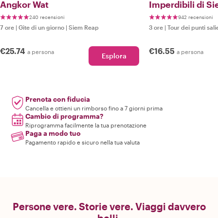
Angkor Wat
Imperdibili di S
240 recensioni
942 recensioni
7 ore
|
Gite di un giorno
|
Siem Reap
3 ore
|
Tour dei punti sali
€25.74
€16.55
a persona
a persona
Esplora
Prenota con fiducia
Cancella e ottieni un rimborso fino a 7 giorni prima
Cambio di programma?
Riprogramma facilmente la tua prenotazione
Paga a modo tuo
Pagamento rapido e sicuro nella tua valuta
Persone vere. Storie vere. Viaggi davvero