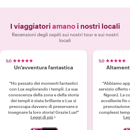
I viaggiatori
amano
i nostri locali
Recensioni degli ospiti sui nostri tour e sui nostri
locali
5.0
5.0
Un'avventura fantastica
Altamente
"Ho passato dei momenti fantastici
"Abbiamo appr
con Lux esplorando i templi. La sua
servizio offert
conoscenza della zona e della storia
Ngoun). La c
dei templi è stata brillante e Lux si
eccellente fin 
preoccupa davvero di preservare e
prenotazione e
insegnare la loro storia! Grazie Lux!"
complessi templa
Leggi di più
Leg
conoscessimo 
cultura Khme
mette passion