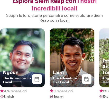
Esplora Siem Reap con
i nostri
incredibili locali
Scopri le loro storie personali e come esplorare Siem
Reap con i locali
Jo
An
Ngoun
Laim
To
The Adventurous
The Adventure
Ang
Local
Like Local
Jee
474 recensioni
9 recensioni
59 
English
English
Engl