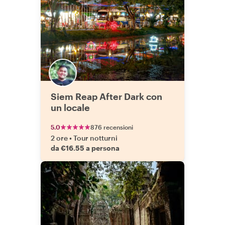
Siem Reap After Dark con
un locale
5.0
876 recensioni
2 ore
•
Tour notturni
da €16.55 a persona