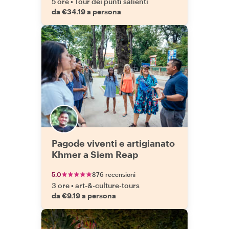
5 ore
•
Tour dei punti salienti
da €34.19 a persona
Pagode viventi e artigianato
Khmer a Siem Reap
5.0
876 recensioni
3 ore
•
art-&-culture-tours
da €9.19 a persona