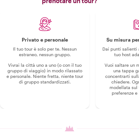
prenotare un tour?
Privato e personale
Su misura per
Il tuo tour è solo per te. Nessun
Dai punti salienti 
estraneo, nessun gruppo.
tuo host ada
Vivrai la città uno a uno (o con il tuo
Vuoi saltare un
gruppo di viaggio) in modo rilassato
una tappa g
e personale. Niente fretta, niente tour
concentrarti sull
di gruppo standardizzati.
chiedere. Og
modellata sul 
preferenze e i