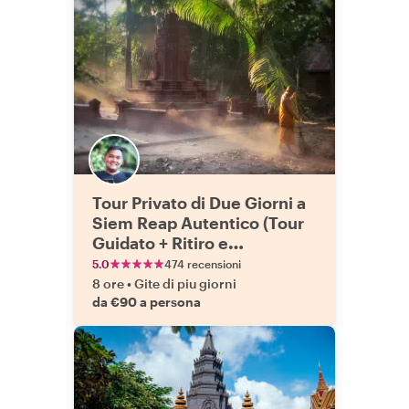
Tour Privato di Due Giorni a
Siem Reap Autentico (Tour
Guidato + Ritiro e
Riconsegna)
5.0
474 recensioni
8 ore
•
Gite di piu giorni
da €90 a persona