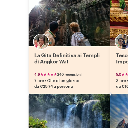
La Gita Definitiva ai Templi
Teso
di Angkor Wat
Impe
4.9
240 recensioni
5.0
7 ore
•
Gite di un giorno
3 ore
da €25.74 a persona
da €1