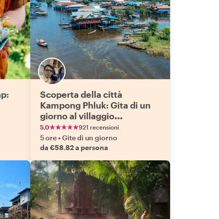
ap:
Scoperta della città
Kampong Phluk: Gita di un
giorno al villaggio
galleggiante
5.0
921 recensioni
5 ore
•
Gite di un giorno
da €58.82 a persona