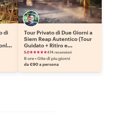
o di
Tour Privato di Due Giorni a
Siem Reap Autentico (Tour
onle
Guidato + Ritiro e
Riconsegna)
5.0
474 recensioni
i
8 ore
•
Gite di piu giorni
da €90 a persona