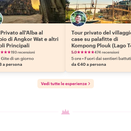
Privato all'Alba al
Tour privato del villaggi
io di Angkor Wat e altri
case su palafitte di
li Principali
Kompong Plouk (Lago T
Sap)
193 recensioni
5.0
474 recensioni
Gite di un giorno
5 ore
•
Fuori dai sentieri battut
3 a persona
da €40 a persona
Vedi tutte le esperienze