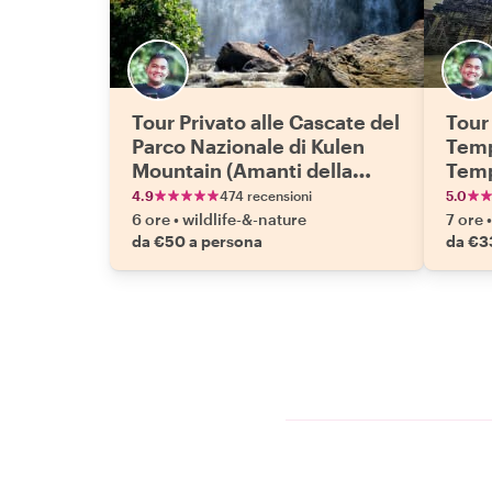
Tour Privato alle Cascate del
Tour 
Parco Nazionale di Kulen
Temp
Mountain (Amanti della
Temp
Natura)
4.9
474 recensioni
5.0
6 ore
•
wildlife-&-nature
7 ore
•
da €50 a persona
da €3