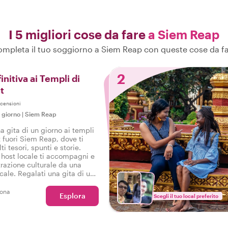
I 5 migliori cose da fare
a Siem Reap
mpleta il tuo soggiorno a Siem Reap con queste cose da f
2
initiva ai Templi di
t
censioni
n giorno
|
Siem Reap
a gita di un giorno ai templi
 fuori Siem Reap, dove ti
i tesori, spunti e storie.
 host locale ti accompagni e
trazione culturale da una
cale. Regalati una gita di un
pli di Angkor Wat con un
ust!
sona
Esplora
Scegli il tuo local preferito