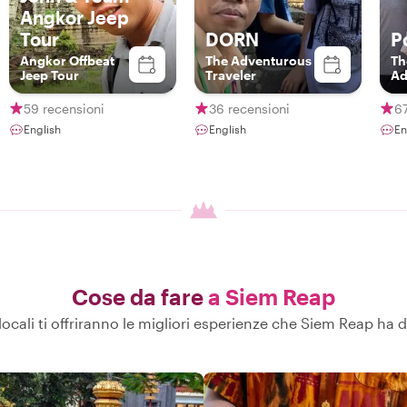
Angkor Jeep
Tour
DORN
P
Angkor Offbeat
The Adventurous
Th
Jeep Tour
Traveler
Ad
59 recensioni
36 recensioni
67
English
English
En
Cose da fare
a Siem Reap
 locali ti offriranno le migliori esperienze che Siem Reap ha d