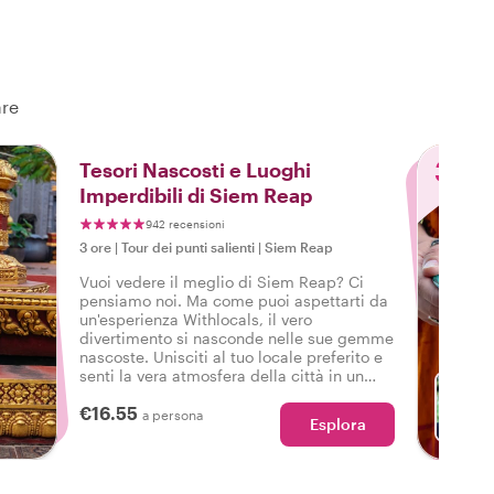
are
3
Tesori Nascosti e Luoghi
Imperdibili di Siem Reap
942 recensioni
3 ore
|
Tour dei punti salienti
|
Siem Reap
Vuoi vedere il meglio di Siem Reap? Ci
pensiamo noi. Ma come puoi aspettarti da
un'esperienza Withlocals, il vero
divertimento si nasconde nelle sue gemme
nascoste. Unisciti al tuo locale preferito e
senti la vera atmosfera della città in un
tour che ha tutto, così potrai dire: Ho
€16.55
vissuto la vera Siem Reap!
a persona
Esplora