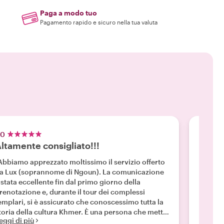
Paga a modo tuo
Pagamento rapido e sicuro nella tua valuta
.0
5.0
ltamente consigliato!!!
Tour 
Abbiamo apprezzato moltissimo il servizio offerto
"Il sig
a Lux (soprannome di Ngoun). La comunicazione
autenti
 stata eccellente fin dal primo giorno della
Ci ha 
renotazione e, durante il tour dei complessi
Phrom 
emplari, si è assicurato che conoscessimo tutta la
un'espe
toria della cultura Khmer. È una persona che mette
tutta l
eggi di più
Leggi d
ssione nel suo lavoro. Il prelievo puntuale
popolo 