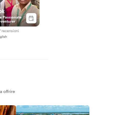
ok
e Passionate
venturer
 recensioni
glish
a offrire