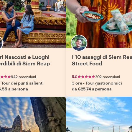
ri Nascosti e Luoghi
I 10 assaggi di Siem Re
rdibili di Siem Reap
Street Food
942 recensioni
5.0
202 recensioni
•
Tour dei punti salienti
3 ore
•
Tour gastronomici
6.55 a persona
da €25.74 a persona