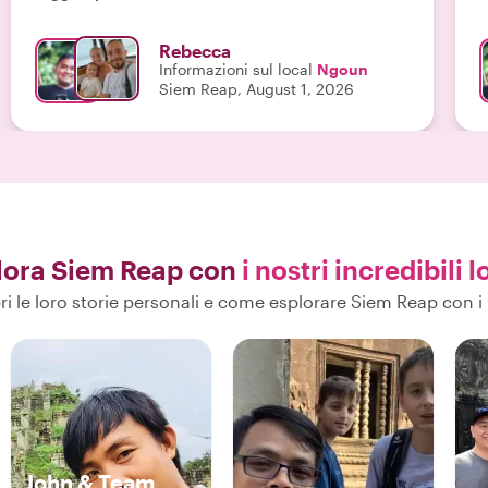
suo inglese era eccellente e aveva una risposta per
d
ogni nostra domanda, condividendo fatti
d
Rebecca
affascinanti lungo il percorso. Inoltre, è stato
L
Informazioni sul local
Ngoun
eccezionalmente gentile e paziente con nostro
e
Siem Reap, August 1, 2026
figlio, riuscendo a tenerlo felice e intrattenuto per
tutta la giornata. Lo raccomandiamo al 100%!"
lora Siem Reap con
i nostri incredibili l
i le loro storie personali e come esplorare Siem Reap con i 
John & Team