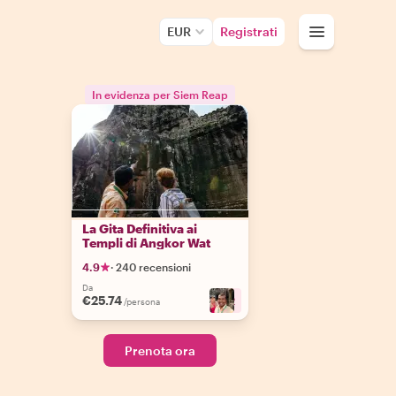
EUR
Registrati
In evidenza per Siem Reap
La Gita Definitiva ai
Templi di Angkor Wat
4.9
·
240 recensioni
Da
€25.74
+
2
/persona
Prenota ora