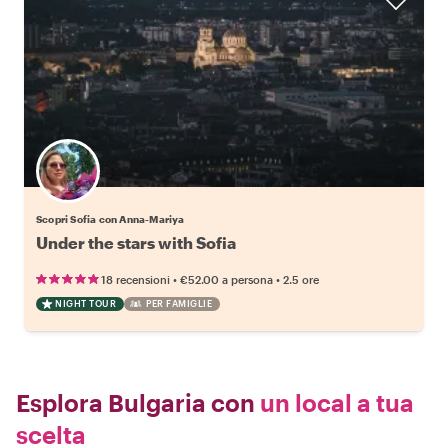
Scopri Sofia con Anna-Mariya
Under the stars with Sofia
•
•
18 recensioni
€52.00
a persona
2.5 ore
NIGHT TOUR
PER FAMIGLIE
Esplora Bulgaria con
un local a tua
scelta