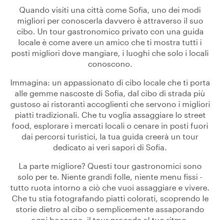
Quando visiti una città come Sofia, uno dei modi
migliori per conoscerla davvero è attraverso il suo
cibo. Un tour gastronomico privato con una guida
locale è come avere un amico che ti mostra tutti i
posti migliori dove mangiare, i luoghi che solo i locali
conoscono.
Immagina: un appassionato di cibo locale che ti porta
alle gemme nascoste di Sofia, dal cibo di strada più
gustoso ai ristoranti accoglienti che servono i migliori
piatti tradizionali. Che tu voglia assaggiare lo street
food, esplorare i mercati locali o cenare in posti fuori
dai percorsi turistici, la tua guida creerà un tour
dedicato ai veri sapori di Sofia.
La parte migliore? Questi tour gastronomici sono
solo per te. Niente grandi folle, niente menu fissi -
tutto ruota intorno a ciò che vuoi assaggiare e vivere.
Che tu stia fotografando piatti colorati, scoprendo le
storie dietro al cibo o semplicemente assaporando
ogni boccone, il tour procede al tuo ritmo.