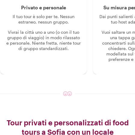
Privato e personale
Su misura per
Il tuo tour è solo per te. Nessun
Dai punti salienti 
estraneo, nessun gruppo.
tuo host ada
Vivrai la città uno a uno (o con il tuo
Vuoi saltare un
gruppo di viaggio) in modo rilassato
una tappa g
e personale. Niente fretta, niente tour
concentrarti sull
di gruppo standardizzati.
chiedere. Og
modellata sul 
preferenze e i
Tour privati e personalizzati di food
tours a Sofia con un locale