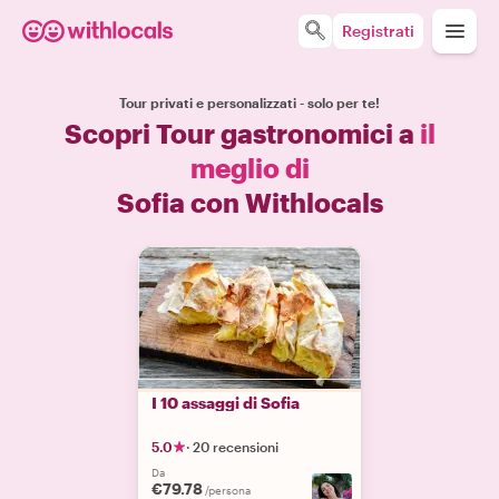
Registrati
Tour privati e personalizzati - solo per te!
Scopri Tour gastronomici a
il
meglio di
Sofia con Withlocals
I 10 assaggi di Sofia
5.0
·
20 recensioni
Da
€79.78
/persona