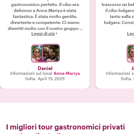
gastronomico perfetto. Il cibo era
trascorso un be
delizioso e Anna-Mariya è stata
il cibo bulga
fantastica. È stata molto gentile,
tanto sulla s
divertente e competente. Ci siamo
bulgara. Consi
divertiti molto con il nostro gruppo e
Leggi di più
Leg
con Anna-Mariya. Consiglio
vivamente questo tour a tutti. "
Daniel
J
Informazioni sul local
Anna-Mariya
Informazioni s
Sofia, April 15, 2025
Sofia,
I migliori tour gastronomici privati