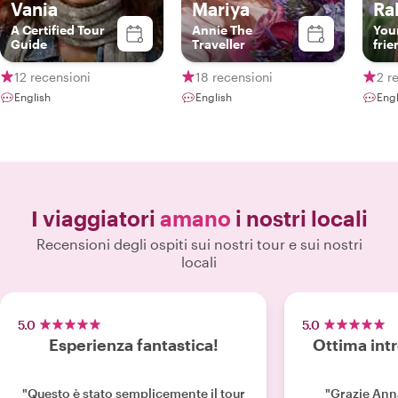
Vania
Mariya
Ral
A Certified Tour
Annie The
Your
Guide
Traveller
frie
12 recensioni
18 recensioni
2 r
English
English
Eng
I viaggiatori
amano
i nostri locali
Recensioni degli ospiti sui nostri tour e sui nostri
locali
5.0
5.0
Esperienza fantastica!
Ottima int
"Questo è stato semplicemente il tour
"Grazie Ann