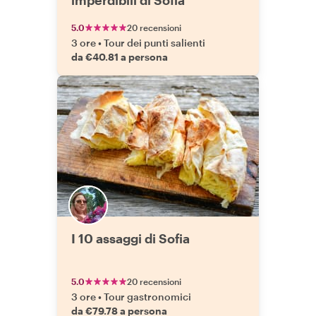
imperdibili di Sofia
5.0
20 recensioni
3 ore
•
Tour dei punti salienti
da €40.81 a persona
I 10 assaggi di Sofia
5.0
20 recensioni
3 ore
•
Tour gastronomici
da €79.78 a persona