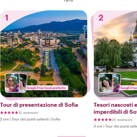
1
2
Scegli il tuo local preferito
Scegli il tu
Tour di presentazione di Sofia
Tesori nascosti 
imperdibili di So
32 recensioni
2 ore
|
Tour dei punti salienti
|
Sofia
20 recensioni
3 ore
|
Tour dei punti sali