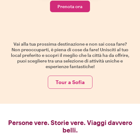
Prenota ora
Vai alla tua prossima destinazione e non sai cosa fare?
Non preoccuparti, è piena di cose da fare! Unisciti al tuo
local preferito e scopri il meglio che la città ha da offrire,
puoi scegliere tra una selezione di attività uniche e
esperienze fantastiche!
Tour a Sofia
Persone vere. Storie vere. Viaggi davvero
belli.