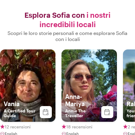
Esplora Sofia con
i nostri
incredibili locali
Scopri le loro storie personali e come esplorare Sofia
con i locali
Anna-
Vania
Mariya
Ral
A Certified Tour
Annie The
Your
Guide
Traveller
frie
12 recensioni
18 recensioni
2 r
English
English
Eng