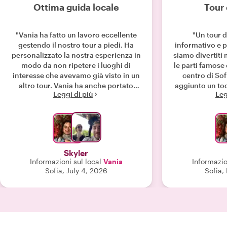
Ottima guida locale
Tour 
"Vania ha fatto un lavoro eccellente
"Un tour d
gestendo il nostro tour a piedi. Ha
informativo e p
personalizzato la nostra esperienza in
siamo divertiti
modo da non ripetere i luoghi di
le parti famose
interesse che avevamo già visto in un
centro di Sof
altro tour. Vania ha anche portato
aggiunto un to
Leggi di più
Leg
materiali specifici da mostrarci in base
con Vania è vi
ai nostri interessi. Non si è lasciata
sfuggire nulla; Vania ci ha mostrato
eventi temporanei che si svolgevano
solo nel giorno o nella stagione del
nostro tour, come mercati locali e
Skyler
festival. È stata molto preparata e ha
Informazioni sul local
Vania
Informazio
davvero organizzato una fantastica
Sofia, July 4, 2026
Sofia,
esperienza per noi."