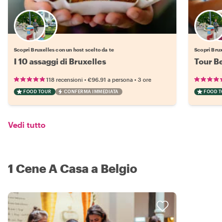
Scegli il tuo local preferito
Scopri Bruxelles con un host scelto da te
Scopri Brux
I 10 assaggi di Bruxelles
Tour Be
•
•
118 recensioni
€96.91
a persona
3 ore
FOOD TOUR
CONFERMA IMMEDIATA
FOOD 
Vedi tutto
1 Cene A Casa a Belgio