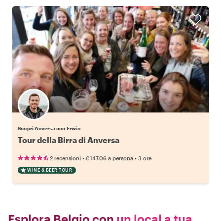
Scopri Anversa con Erwin
Tour della Birra di Anversa
•
•
2 recensioni
€147.06
a persona
3 ore
WINE & BEER TOUR
Esplora Belgio con
un local a tua