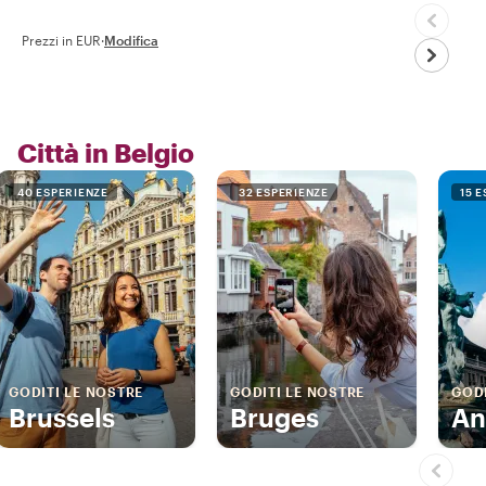
Prezzi in EUR
·
Modifica
Città in Belgio
40 ESPERIENZE
32 ESPERIENZE
15 
GODITI LE NOSTRE
GODITI LE NOSTRE
GODI
Brussels
Bruges
An