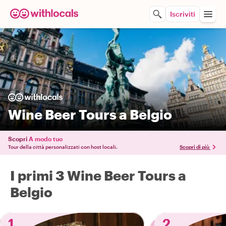
Iscriviti
Wine Beer Tours a Belgio
Scopri
A modo tuo
Tour della città personalizzati con host locali.
Scopri di più
I primi 3 Wine Beer Tours a
Belgio
1
2