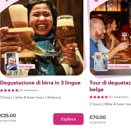
Con Jorge
Con Christophe
Degustazione di birra in 3 lingue
Tour di degustaz
belga
33 recensioni
3 hours
|
wine & beer tours
|
Antwerp
317 recensioni
2 hours
|
Wine & beer tou
€25.00
€70.00
Esplora
a persona
a persona