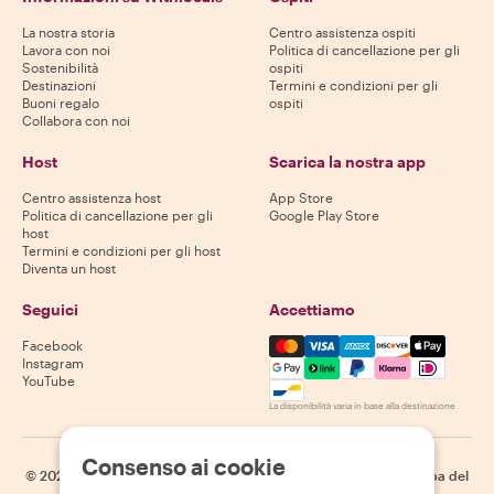
La nostra storia
Centro assistenza ospiti
Lavora con noi
Politica di cancellazione per gli
Sostenibilità
ospiti
Destinazioni
Termini e condizioni per gli
Buoni regalo
ospiti
Collabora con noi
Host
Scarica la nostra app
Centro assistenza host
App Store
Politica di cancellazione per gli
Google Play Store
host
Termini e condizioni per gli host
Diventa un host
Seguici
Accettiamo
Mastercard, Visa, Amex, Di
Facebook
Instagram
YouTube
La disponibilità varia in base alla destinazione
Consenso ai cookie
©
2026
Withlocals.com
|
Informativa sulla privacy
|
Cookie
|
Mappa del