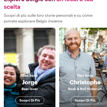
scelta
Scopri di più sulle loro storie personali e su come
potrete esplorare Belgio insieme
Ciao
Sono
Ciao
Sono
Jorge
Christophe
Beer lover
Rock & Roll Historian
Scopri Di Più
Scopri Di Più