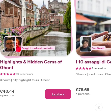
Scegli il tuo local preferito
Con Genti
Highlights & Hidden Gems of
I 10 assaggi di 
Ghent
7 recensioni
112 recensioni
3 hours
|
food tours
|
Ghe
3 hours
|
city highlight tours
|
Ghent
€78.68
€40.44
Esplora
a persona
a persona