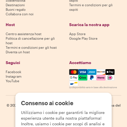
Sostenibilità
ospiti
Destinazioni
Termini e condizioni per gli
Buoni regalo
ospiti
Collabora con noi
Host
Scarica la nostra app
Centro assistenza host
App Store
Politica di cancellazione per gli
Google Play Store
host
Termini e condizioni per gli host
Diventa un host
Seguici
Accettiamo
Mastercard, Visa, Amex, Di
Facebook
Instagram
YouTube
La disponibilità varia in base alla destinazione
Consenso ai cookie
©
2026
Withlocals.com
|
Informativa sulla privacy
|
Cookie
|
Mappa del
sito
Utilizziamo i cookie per garantirti la migliore
esperienza utente sulla nostra piattaforma!
Inoltre, usiamo i cookie per scopi di analisi e