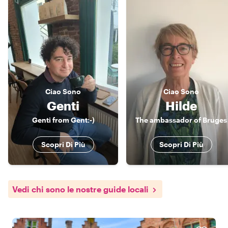
Ciao
Sono
Ciao
Sono
Genti
Hilde
Genti from Gent:-)
The ambassador of Bruges
Scopri Di Più
Scopri Di Più
Vedi chi sono le nostre guide locali