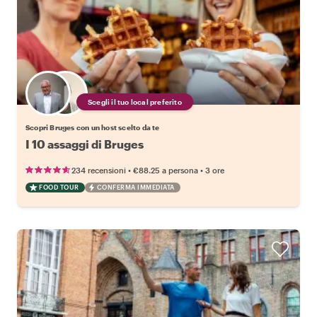
Scegli il tuo local preferito
Scopri Bruges con un host scelto da te
I 10 assaggi di Bruges
•
•
234 recensioni
€88.25
a persona
3 ore
FOOD TOUR
CONFERMA IMMEDIATA