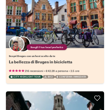
Scegli il tuo local preferito
Scopri Bruges con un host scelto da te
La bellezza di Bruges in bicicletta
•
•
216 recensioni
€42.28
a persona
2.5 ore
CITY HIGHLIGHT TOUR
BICI
CONFERMA IMMEDIATA