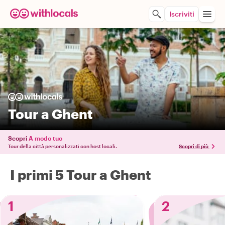
Iscriviti
Tour a Ghent
Scopri
A modo tuo
Tour della città personalizzati con host locali.
Scopri di più
I primi 5 Tour a Ghent
1
2