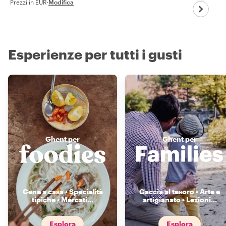
Prezzi in EUR
·
Modifica
Esperienze per tutti i gusti
Ghent per
Ghent per
Cene a casa • Specialità
Caccia al tesoro • Arte e
tipiche • Mercati
...
artigianato • Lezioni
...
Esplora
Esplora