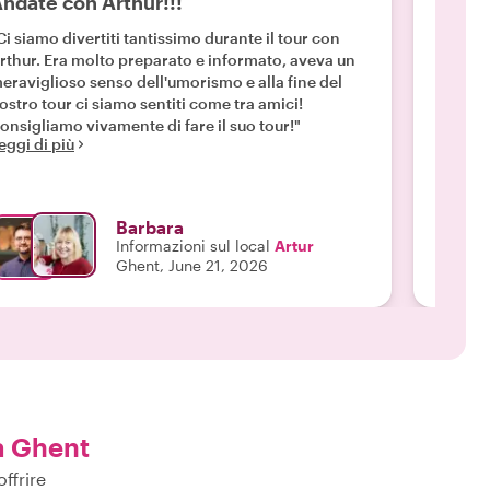
ndate con Arthur!!!
Diver
Ci siamo divertiti tantissimo durante il tour con
"Artur 
rthur. Era molto preparato e informato, aveva un
curiosit
eraviglioso senso dell'umorismo e alla fine del
Ci ha f
ostro tour ci siamo sentiti come tra amici!
qualcos
onsigliamo vivamente di fare il suo tour!"
soddisf
eggi di più
alcuni d
Leggi d
alcune 
tour. G
Barbara
Informazioni sul local
Artur
Ghent, June 21, 2026
a Ghent
ffrire