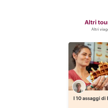
Altri to
Altri via
I 10 assaggi di