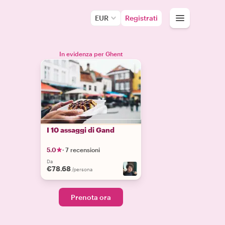
EUR
Registrati
In evidenza per Ghent
I 10 assaggi di Gand
5.0
·
7 recensioni
Da
€78.68
/persona
Prenota ora