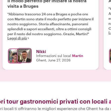
Il modo perfetto per iniziare la nostra
A
visita a Bruges
"
A
"Abbiamo trascorso 24 ore a Bruges e poche ore
m
con Martin sono state il modo perfetto per iniziare il
n
nostro soggiorno. Storia affascinante, panorami
C
splendidi e sapori eccellenti, oltre a ottimi consigli
L
per il resto del nostro soggiorno. Grazie, Martin!"
Leggi di più
Nikki
Informazioni sul local
Martin
Ghent, June 27, 2026
ori tour gastronomici privati con locali
tri locali ti offriranno le migliori esperienze che Ghent ha da o