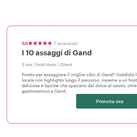
5.0
7
recensioni
I 10 assaggi di Gand
3 ore
|
food-tours
|
Ghent
Pronto per assaggiare il miglior cibo di Gand? Soddisfa le
locale con highlights lungo il percorso, insieme a un hos
deliziose e tipiche che spaziano dal dolce al salato, oltr
gastronomico a Gand.
Prenota ora