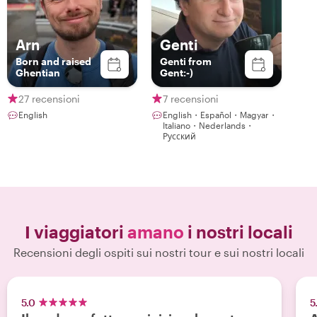
Arn
Genti
Born and raised
Genti from
Ghentian
Gent:-)
27 recensioni
7 recensioni
English
English・Español・Magyar・
Italiano・Nederlands・
Русский
I viaggiatori
amano
i nostri locali
Recensioni degli ospiti sui nostri tour e sui nostri locali
5.0
5