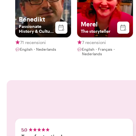
Benedikt
Merel
Passionate
History & Culture
The storyteller
Superspreader
71 recensioni
7 recensioni
English・Nederlands
English・Français・
Nederlands
5.0