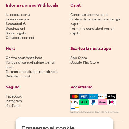
Informazioni su Withlocals
Ospiti
La nostra storia
Centro assistenza ospiti
Lavora con noi
Politica di cancellazione per gli
Sostenibilità
ospiti
Destinazioni
Termini e condizioni per gli
Buoni regalo
ospiti
Collabora con noi
Host
Scarica la nostra app
Centro assistenza host
App Store
Politica di cancellazione per gli
Google Play Store
host
Termini e condizioni per gli host
Diventa un host
Seguici
Accettiamo
Mastercard, Visa, Amex, Di
Facebook
Instagram
YouTube
La disponibilità varia in base alla destinazione
Consenso ai cookie