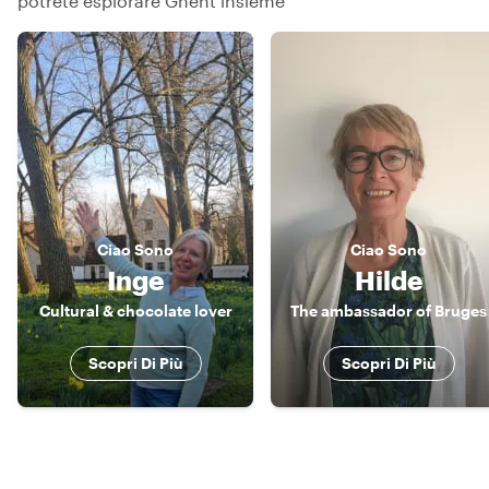
potrete esplorare Ghent insieme
Ciao
Sono
Ciao
Sono
Inge
Hilde
Cultural & chocolate lover
The ambassador of Bruges
Scopri Di Più
Scopri Di Più