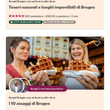
Scopri Bruges con un host scelto da te
Tesori nascosti e luoghi imperdibili di Bruges
•
•
232 recensioni
€40.55
a persona
3 ore
CITY HIGHLIGHT TOUR
CONFERMA IMMEDIATA
Scegli il tuo local preferito
Scopri Bruges con un host scelto da te
I 10 assaggi di Bruges