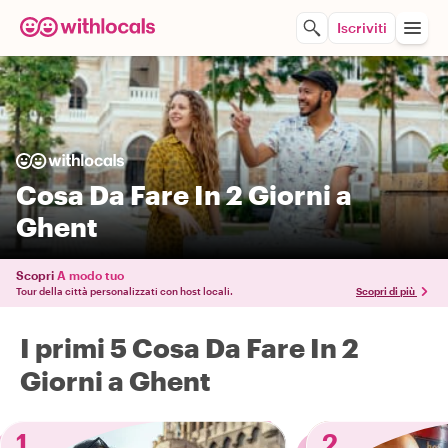
Iscriviti
Cosa Da Fare In 2 Giorni a
Ghent
Scopri
A modo tuo
Tour della città personalizzati con host locali.
Scopri di più
I primi 5 Cosa Da Fare In 2
Giorni a Ghent
1
2