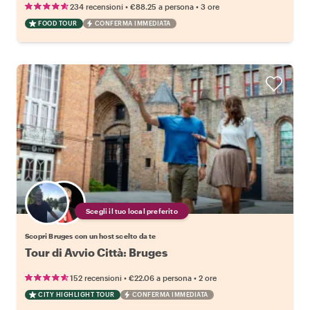
•
•
234 recensioni
€88.25
a persona
3 ore
FOOD TOUR
CONFERMA IMMEDIATA
Scegli il tuo local preferito
Scopri Bruges con un host scelto da te
Tour di Avvio Città: Bruges
•
•
152 recensioni
€22.06
a persona
2 ore
CITY HIGHLIGHT TOUR
CONFERMA IMMEDIATA