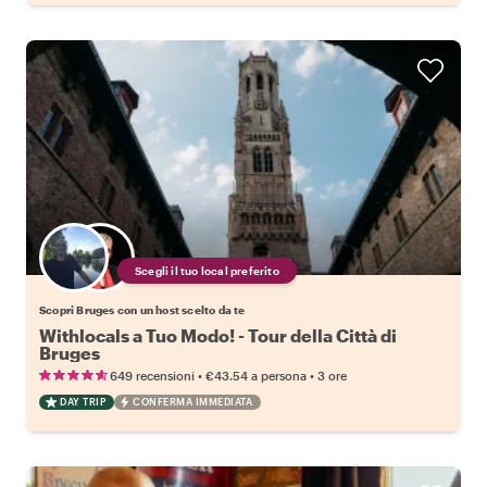
Scegli il tuo local preferito
Scopri Bruges con un host scelto da te
Withlocals a Tuo Modo! - Tour della Città di
Bruges
•
•
649 recensioni
€43.54
a persona
3 ore
DAY TRIP
CONFERMA IMMEDIATA