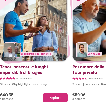
Scegli il tuo local preferito
Con Xavier
Tesori nascosti e luoghi
Per amore della b
imperdibili di Bruges
Tour privato
232 recensioni
49 recensioni
3 hours
|
City highlight tours
|
Bruges
2 hours
|
Food tours
|
Bru
€40.55
€59.06
Esplora
a persona
a persona