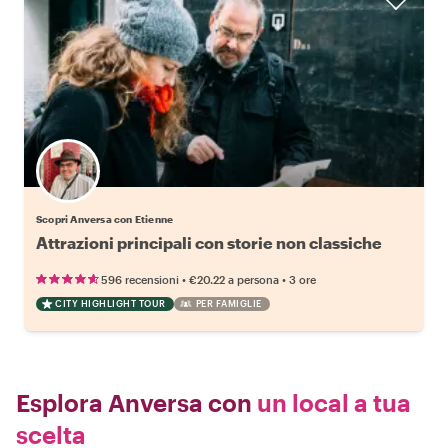
Scopri Anversa con Etienne
Attrazioni principali con storie non classiche
•
•
596 recensioni
€20.22
a persona
3 ore
CITY HIGHLIGHT TOUR
PER FAMIGLIE
Esplora Anversa con
un local a tua
scelta