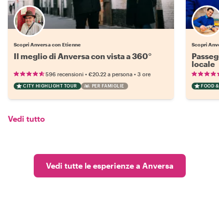
Scopri Anversa con Etienne
Scopri Anv
Il meglio di Anversa con vista a 360°
Passeg
locale
•
•
596 recensioni
€20.22
a persona
3 ore
CITY HIGHLIGHT TOUR
PER FAMIGLIE
FOOD &
Vedi tutto
Vedi tutte le esperienze a Anversa