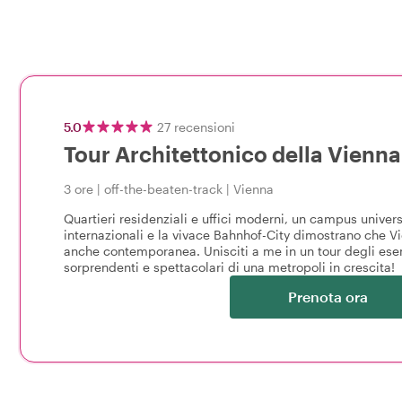
5.0
27
recensioni
Tour Architettonico della Vienn
3 ore
|
off-the-beaten-track
|
Vienna
Quartieri residenziali e uffici moderni, un campus univers
internazionali e la vivace Bahnhof-City dimostrano che V
anche contemporanea. Unisciti a me in un tour degli esem
sorprendenti e spettacolari di una metropoli in crescita!
Prenota ora