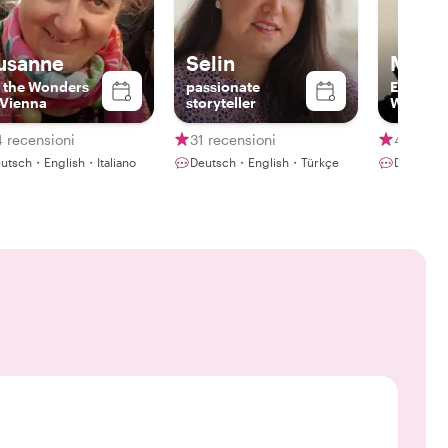
usanne
Selin
Marti
l the Wonders
passionate
Entdecke
 Vienna
storyteller
Wien An
 recensioni
31 recensioni
4 recens
utsch・English・Italiano
Deutsch・English・Türkçe
Deutsch