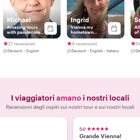
Michael
Ingrid
S
Amazing tours
Vienna my
Al
with passionate
hometown...
of
local
27 recensioni
9 recensioni
54
Deutsch・English
Deutsch・English・Italiano
De
I viaggiatori
amano
i nostri locali
Recensioni degli ospiti sui nostri tour e sui nostri locali
5.0
Grande Vienna!