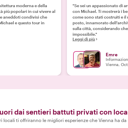
hitettura moderna e della
"Se sei un appassionato di ar
 più popolari in cui vivere al
con Michael. Ti mostrerà i bel
e aneddoti condivisi che
come sono stati costruiti e il
ichael e questo tour in
posto, innamorato dell'archi
sulla città, considerando che
impossibile."
Leggi di più
Emre
Informazioni
Vienna, Oct
fuori dai sentieri battuti privati con loca
ri locali ti offriranno le migliori esperienze che Vienna ha da 