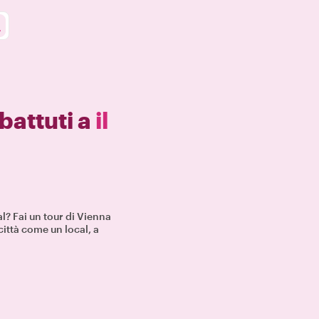
 battuti a
il
l? Fai un tour di Vienna
a città come un local, a