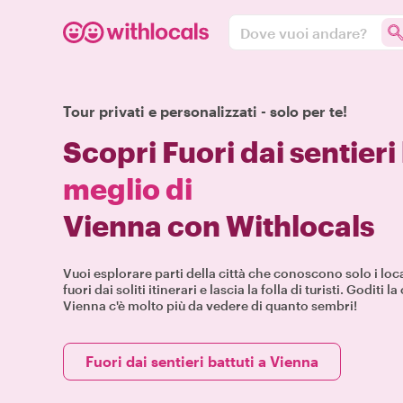
Dove vuoi andare?
Tour privati e personalizzati - solo per te!
Scopri Fuori dai sentieri
meglio di
Vienna con Withlocals
Vuoi esplorare parti della città che conoscono solo i loca
fuori dai soliti itinerari e lascia la folla di turisti. Goditi l
Vienna c'è molto più da vedere di quanto sembri!
Fuori dai sentieri battuti a Vienna