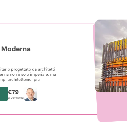
a Moderna
itario progettato da architetti
ienna non è solo imperiale, ma
pi architettonici più
€79
a persona