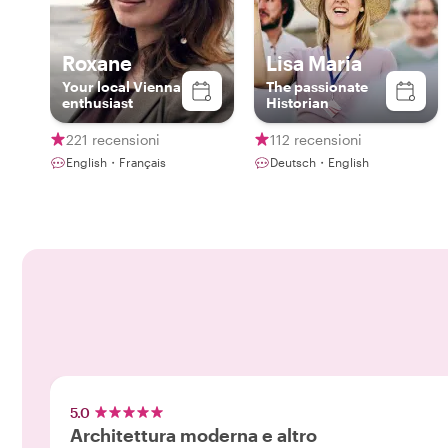
Roxane
Lisa Maria
Your local Vienna
The passionate
enthusiast
Historian
221 recensioni
112 recensioni
English・Français
Deutsch・English
5.0
Architettura moderna e altro