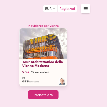
EUR
Registrati
In evidenza per Vienna
Tour Architettonico della
Vienna Moderna
5.0
·
27 recensioni
Da
€79
/persona
Prenota ora