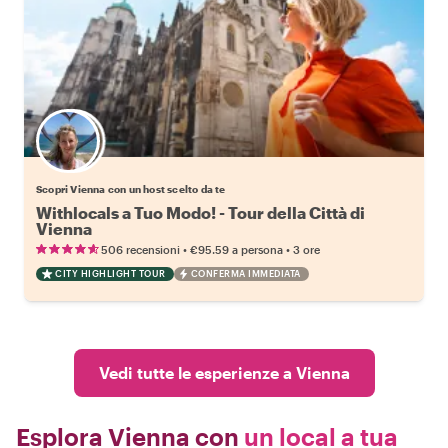
Scegli il tuo local preferito
Scopri Vienna con un host scelto da te
Withlocals a Tuo Modo! - Tour della Città di
Vienna
•
•
506 recensioni
€95.59
a persona
3 ore
CITY HIGHLIGHT TOUR
CONFERMA IMMEDIATA
Vedi tutte le esperienze a Vienna
Esplora Vienna con
un local a tua