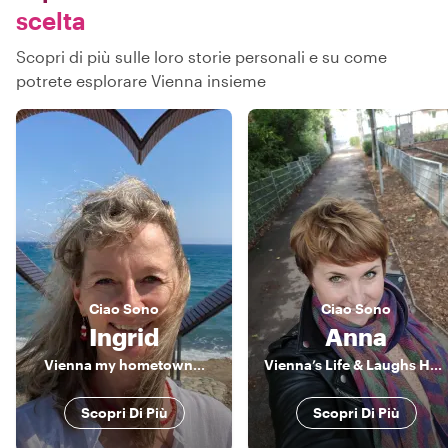
scelta
Scopri di più sulle loro storie personali e su come
potrete esplorare Vienna insieme
Ciao
Sono
Ciao
Sono
Ingrid
Anna
Vienna my hometown...
Vienna’s Life & Laughs Host
Scopri Di Più
Scopri Di Più