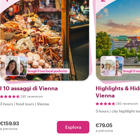
Scegli il tuo local preferito
Scegli il tu
I 10 assaggi di Vienna
Highlights & Hi
Vienna
240 recensioni
3 hours
|
food tours
|
Vienna
283 recensioni
3 hours
|
city highlight to
€159.93
€79.05
Esplora
a persona
a persona