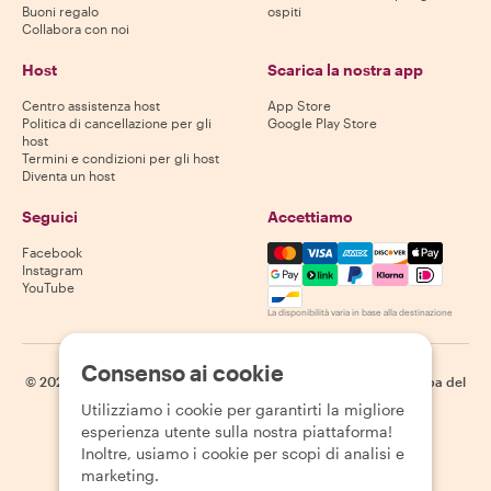
Buoni regalo
ospiti
Collabora con noi
Host
Scarica la nostra app
Centro assistenza host
App Store
Politica di cancellazione per gli
Google Play Store
host
Termini e condizioni per gli host
Diventa un host
Seguici
Accettiamo
Mastercard, Visa, Amex, Di
Facebook
Instagram
YouTube
La disponibilità varia in base alla destinazione
Consenso ai cookie
©
2026
Withlocals.com
|
Informativa sulla privacy
|
Cookie
|
Mappa del
sito
Utilizziamo i cookie per garantirti la migliore
esperienza utente sulla nostra piattaforma!
Inoltre, usiamo i cookie per scopi di analisi e
marketing.