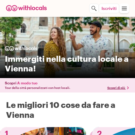
Iscriviti
Immergiti nella cultura locale a
Vienna!
Scopri
A modo tuo
Tour della città personalizzati con host locali.
Scopri di più
Le migliori 10 cose da fare a
Vienna
1
2