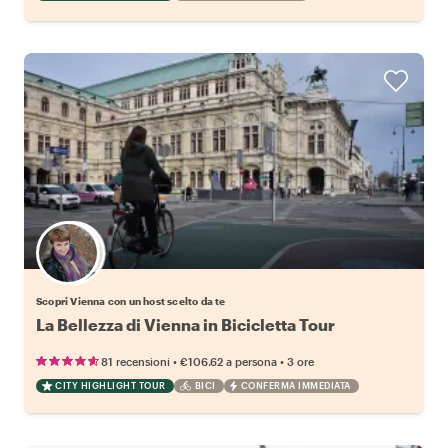
Scegli il tuo local preferito
Scopri Vienna con un host scelto da te
La Bellezza di Vienna in Bicicletta Tour
•
•
81 recensioni
€106.62
a persona
3 ore
CITY HIGHLIGHT TOUR
BICI
CONFERMA IMMEDIATA