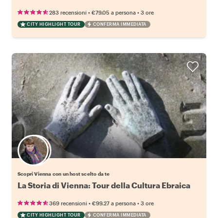
•
•
283 recensioni
€79.05
a persona
3 ore
CITY HIGHLIGHT TOUR
CONFERMA IMMEDIATA
Scegli il tuo local preferito
Scopri Vienna con un host scelto da te
La Storia di Vienna: Tour della Cultura Ebraica
•
•
369 recensioni
€99.27
a persona
3 ore
CITY HIGHLIGHT TOUR
CONFERMA IMMEDIATA