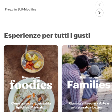
Prezzi in EUR
·
Modifica
Esperienze per tutti i gusti
Vienna per
Vienna per
Cene a casa • Specialità
Caccia al tesoro • Arte e
tipiche • Mercati
...
artigianato • Lezioni
...