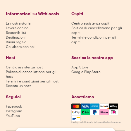
Informazioni su Withlocals
Ospiti
La nostra storia
Centro assistenza ospiti
Lavora con noi
Politica di cancellazione per gli
Sostenibilità
ospiti
Destinazioni
Termini e condizioni per gli
Buoni regalo
ospiti
Collabora con noi
Host
Scarica la nostra app
Centro assistenza host
App Store
Politica di cancellazione per gli
Google Play Store
host
Termini e condizioni per gli host
Diventa un host
Seguici
Accettiamo
Mastercard, Visa, Amex, Di
Facebook
Instagram
YouTube
La disponibilità varia in base alla destinazione