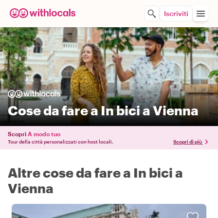
Iscriviti
Cose da fare a In bici a Vienna
Scopri
A modo tuo
Tour della città personalizzati con host locali.
Scopri di più
Altre cose da fare a In bici a
Vienna