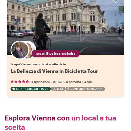
Scegli il tuo local preferito
Scopri Vienna con un host scelto da te
La Bellezza di Vienna in Bicicletta Tour
•
•
81 recensioni
€106.62
a persona
3 ore
CITY HIGHLIGHT TOUR
BICI
CONFERMA IMMEDIATA
Esplora Vienna con
un local a tua
scelta