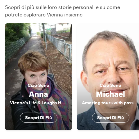
Scopri di più sulle loro storie personali e su come
potrete esplorare Vienna insieme
Ciao
Sono
Ciao
Sono
Anna
Michael
Vienna’s Life & Laughs Host
Amazing tours with passionate local
Scopri Di Più
Scopri Di Più