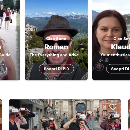
Ciao
Sono
Ciao
So
e
Roman
Klaud
Guide
The Everything and Adventurous Guide
Your enthusias
ù
Scopri Di Più
Scopri Di