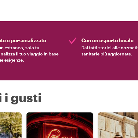
ato e personalizzato
Con un esperto locale
n estraneo, solo tu.
Dai fatti storici alle normat
nalizza il tuo viaggio in base
sanitarie più aggiornate.
tue esigenze.
 i gusti