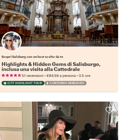
Scegli il tuo local preferito
Scopri Salzburg con un host scelto da te
Highlights & Hidden Gems di Salisburgo,
inclusa una visita alla Cattedrale
•
•
51 recensioni
€84.56
a persona
3.5 ore
CITY HIGHLIGHT TOUR
CONFERMA IMMEDIATA