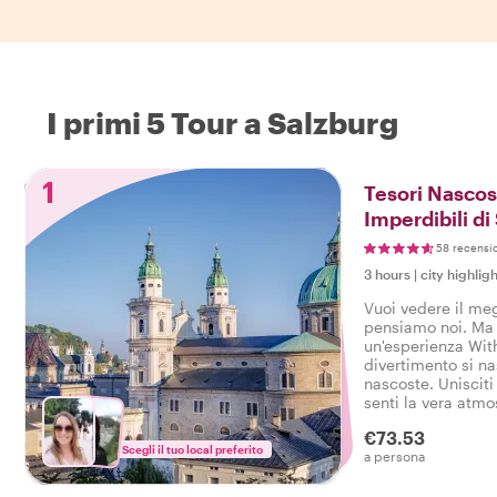
I primi 5 Tour a Salzburg
1
Tesori Nascos
Imperdibili di
58 recensi
3 hours
|
city highligh
Vuoi vedere il meg
pensiamo noi. Ma 
un'esperienza With
divertimento si 
nascoste. Unisciti 
senti la vera atmos
tour che ha tutto, 
€73.53
vissuto la vera Sa
Scegli il tuo local preferito
a persona