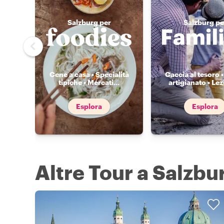
Salzburg per
Salzburg pe
Cene a casa • Specialità
Caccia al tesoro •
tipiche • Mercati
...
artigianato • Lez
Esplora
Esplora
Altre Tour a Salzbu