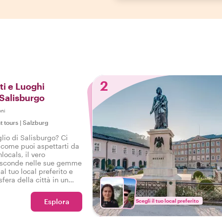
2
ti e Luoghi
 Salisburgo
oni
t tours
|
Salzburg
lio di Salisburgo? Ci
come puoi aspettarti da
locals, il vero
nasconde nelle sue gemme
al tuo local preferito e
fera della città in un
così potrai dire: Ho
lisburgo!
Esplora
Scegli il tuo local preferito