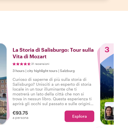
3
La Storia di Salisburgo: Tour sulla
Vita di Mozart
31 recensioni
3 hours
|
city highlight tours
|
Salzburg
Curioso di saperne di più sulla storia di
Salisburgo? Unisciti a un esperto di storia
locale in un tour illuminante che ti
mostrerà un lato della città che non si
trova in nessun libro. Questa esperienza ti
aprirà gli occhi sul passato e sulle origini
di Salisburgo da una prospettiva locale
€93.75
mentre impari la vita di Mozart.
Esplora
Sc
a persona