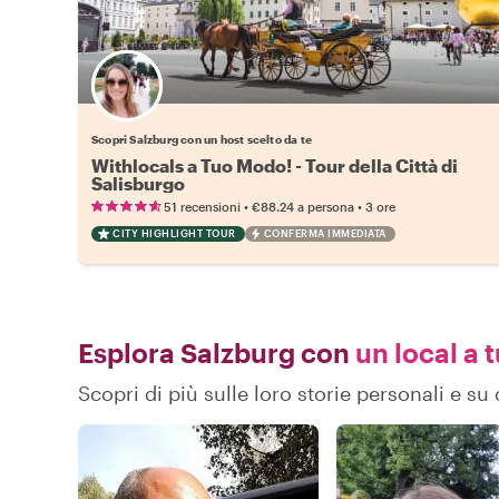
Scegli il tuo local preferito
Scopri Salzburg con un host scelto da te
Withlocals a Tuo Modo! - Tour della Città di
Salisburgo
•
•
51 recensioni
€88.24
a persona
3 ore
CITY HIGHLIGHT TOUR
CONFERMA IMMEDIATA
Esplora Salzburg con
un local a t
Scopri di più sulle loro storie personali e 