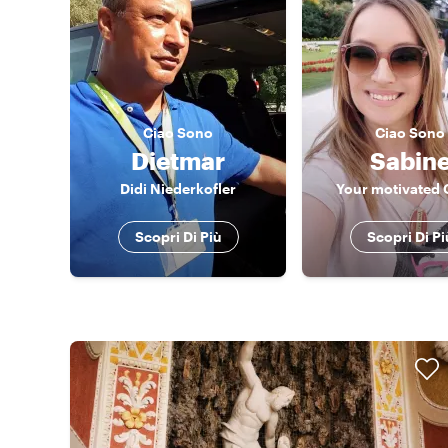
Ciao
Sono
Ciao
Sono
Dietmar
Sabin
Didi Niederkofler
Your motivated 
Scopri Di Più
Scopri Di Pi