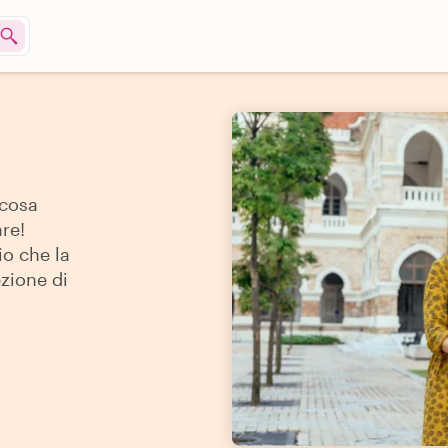
 cosa
re!
io che la
ezione di