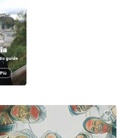
no
ia
tic guide
 Più