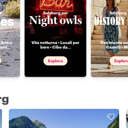
r
Salzburg per
Salzburg 
 Arte e
Vita notturna • Locali per
Patrimonio cul
ioni
...
bere • Cibo da
...
Castelli • Mi
Esplora
Esplor
rg