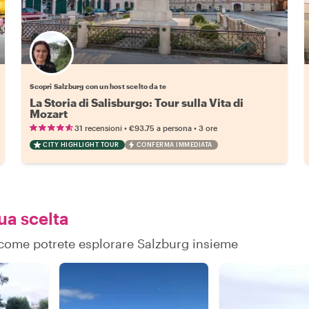
Scegli il tuo local preferito
Scopri Salzburg con un host scelto da te
La Storia di Salisburgo: Tour sulla Vita di
Mozart
•
•
31 recensioni
€93.75
a persona
3 ore
CITY HIGHLIGHT TOUR
CONFERMA IMMEDIATA
ua scelta
su come potrete esplorare Salzburg insieme