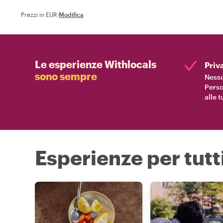
Prezzi in EUR
·
Modifica
Le esperienze Withlocals
Priv
sono sempre
Nessu
Perso
alle 
Esperienze per tutti