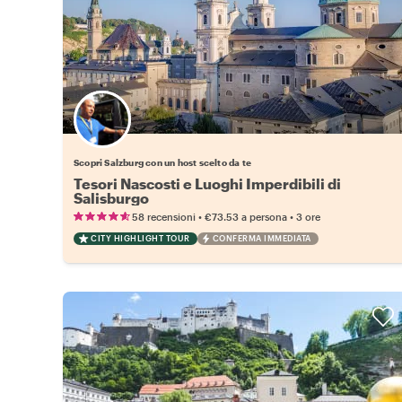
Scegli il tuo local preferito
Scopri Salzburg con un host scelto da te
Tesori Nascosti e Luoghi Imperdibili di
Salisburgo
•
•
58 recensioni
€73.53
a persona
3 ore
CITY HIGHLIGHT TOUR
CONFERMA IMMEDIATA