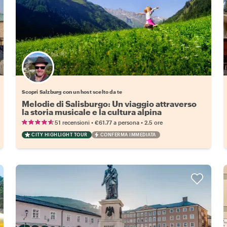
Scegli il tuo local preferito
Scopri Salzburg con un host scelto da te
Melodie di Salisburgo: Un viaggio attraverso
la storia musicale e la cultura alpina
•
•
51 recensioni
€61.77
a persona
2.5 ore
CITY HIGHLIGHT TOUR
CONFERMA IMMEDIATA