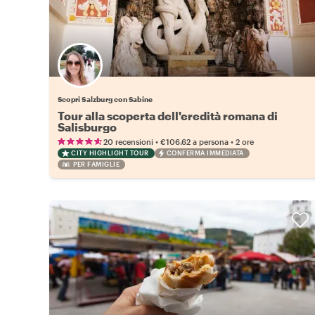
Scopri Salzburg con Sabine
Tour alla scoperta dell'eredità romana di
Salisburgo
•
•
20 recensioni
€106.62
a persona
2 ore
CITY HIGHLIGHT TOUR
CONFERMA IMMEDIATA
PER FAMIGLIE