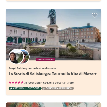
Scegli il tuo local preferito
Scopri Salzburg con un host scelto da te
La Storia di Salisburgo: Tour sulla Vita di Mozart
•
•
31 recensioni
€93.75
a persona
3 ore
CITY HIGHLIGHT TOUR
CONFERMA IMMEDIATA