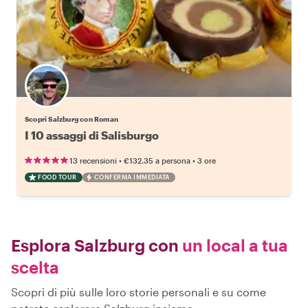
Scopri Salzburg con Roman
I 10 assaggi di Salisburgo
•
•
13 recensioni
€132.35
a persona
3 ore
FOOD TOUR
CONFERMA IMMEDIATA
Esplora Salzburg con
un local a tua
scelta
Scopri di più sulle loro storie personali e su come