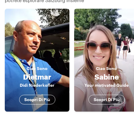
potrete esplorare Salzburg insieme
Ciao
Sono
Ciao
Sono
Dietmar
Sabine
Didi Niederkofler
Your motivated Guide
Scopri Di Più
Scopri Di Più