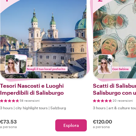
Scegli il tuo local preferito
Con Sabine
Tesori Nascosti e Luoghi
Scatti di Salisbu
Imperdibili di Salisburgo
Salisburgo con 
turistica e fotog
58 recensioni
20 recensioni
3 hours
|
city highlight tours
|
Salzburg
3 hours
|
art & culture to
€73.53
€120.00
Esplora
a persona
a persona