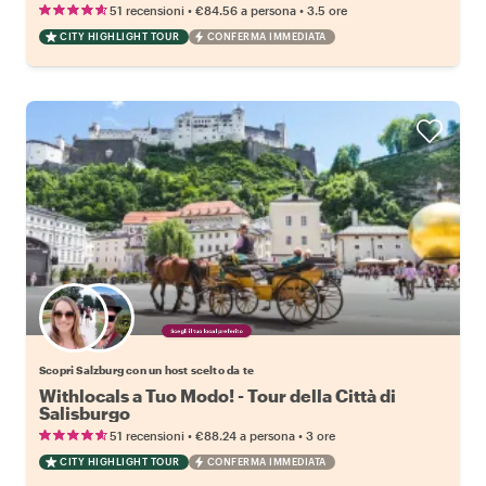
•
•
51 recensioni
€84.56
a persona
3.5 ore
CITY HIGHLIGHT TOUR
CONFERMA IMMEDIATA
Scegli il tuo local preferito
Scopri Salzburg con un host scelto da te
Withlocals a Tuo Modo! - Tour della Città di
Salisburgo
•
•
51 recensioni
€88.24
a persona
3 ore
CITY HIGHLIGHT TOUR
CONFERMA IMMEDIATA