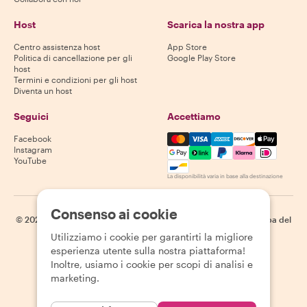
Host
Scarica la nostra app
Centro assistenza host
App Store
Politica di cancellazione per gli
Google Play Store
host
Termini e condizioni per gli host
Diventa un host
Seguici
Accettiamo
Mastercard, Visa, Amex, Di
Facebook
Instagram
YouTube
La disponibilità varia in base alla destinazione
Consenso ai cookie
©
2026
Withlocals.com
|
Informativa sulla privacy
|
Cookie
|
Mappa del
sito
Utilizziamo i cookie per garantirti la migliore
esperienza utente sulla nostra piattaforma!
Inoltre, usiamo i cookie per scopi di analisi e
marketing.