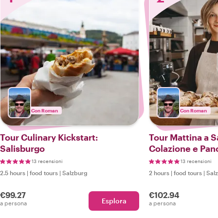
Con Roman
Con Roman
Tour Culinary Kickstart:
Tour Mattina a S
Salisburgo
Colazione e Pan
13 recensioni
13 recensioni
2.5 hours
|
food tours
|
Salzburg
2 hours
|
food tours
|
Sal
€99.27
€102.94
Esplora
a persona
a persona