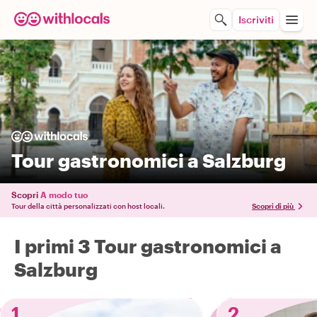
Iscriviti
Tour gastronomici a Salzburg
Scopri
A modo tuo
Tour della città personalizzati con host locali.
Scopri di più
I primi 3 Tour gastronomici a
Salzburg
1
2