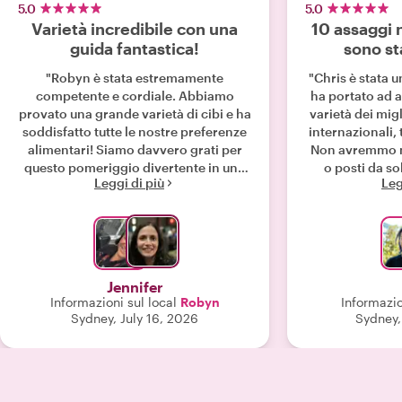
5.0
5.0
Varietà incredibile con una
10 assaggi 
guida fantastica!
sono sta
"Robyn è stata estremamente
"Chris è stata u
competente e cordiale. Abbiamo
ha portato ad 
provato una grande varietà di cibi e ha
varietà dei migl
soddisfatto tutte le nostre preferenze
internazionali, 
alimentari! Siamo davvero grati per
Non avremmo ma
questo pomeriggio divertente in una
o posti da sol
Leggi di più
Leg
parte di Sydney che non avremmo mai
competente rig
visto."
New Town e a Sy
piaciuto co
specifico p
rispondesse
domande. Sopr
Jennifer
pieni dalla n
Informazioni sul local
Robyn
Informazio
pranzo che 
Sydney, July 16, 2026
Sydney,
bisogno della
vivamente C
gast