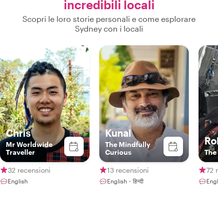
incredibili locali
Scopri le loro storie personali e come esplorare
Sydney con i locali
Chris
Kunal
Ro
Mr Worldwide
The Mindfully
Traveller
Curious
The
32 recensioni
13 recensioni
72 
English
English・हिन्दी
Engl