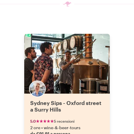
Sydney Sips - Oxford street
a Surry Hills
5.0
5 recensioni
2 ore
•
wine-&-beer-tours
da €91.91 a persona