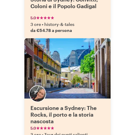
Coloni e il Popolo Gadigal
5.0
3 ore
•
history-&-tales
da €54.78 a persona
Escursione a Sydney: The
Rocks, il porto e la storia
nascosta
5.0
3 ore
•
Tour dei punti salienti