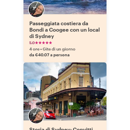
Passeggiata costiera da
Bondi a Coogee con un local
di Sydney
5.0
4 ore
•
Gite di un giorno
da €40.07 a persona
Storia di Sydney: Convitti,