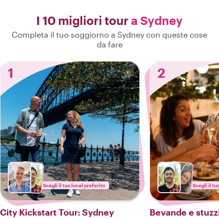
I 10 migliori tour
a Sydney
Completa il tuo soggiorno a Sydney con queste cose
da fare
1
2
Scegli il tuo local preferito
Scegli il tu
City Kickstart Tour: Sydney
Bevande e stuzz