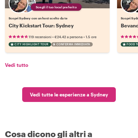
Scegli il tuo local preferito
Scopri Sydney con un host scelto da te
Scopri Sydn
City Kickstart Tour: Sydney
Bevand
•
•
119 recensioni
€24.42
a persona
1.5 ore
CITY HIGHLIGHT TOUR
CONFERMA IMMEDIATA
FOOD 
Vedi tutto
Vedi tutte le esperienze a Sydney
Cosa dicono gli altri a