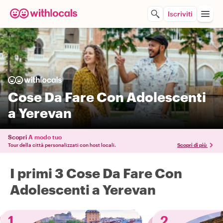
Iscriviti
Cose Da Fare Con Adolescenti
a Yerevan
Scopri
A modo tuo
Tour della città personalizzati con host locali.
Scopri di più
I primi 3 Cose Da Fare Con
Adolescenti a Yerevan
1
2