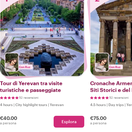
Con Ruz
Con Ruz
Tour di Yerevan tra visite
Cronache Armen
turistiche e passeggiate
Siti Storici e de
52 recensioni
52 recensioni
4 hours
|
City highlight tours
|
Yerevan
4.5 hours
|
Day trips
|
Ye
€40.00
€75.00
Esplora
a persona
a persona