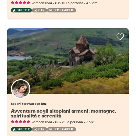
•
•
52 recensioni
€75.00
a persona
4.5 ore
DAY TRIP
CAR
PER FAMIGLIE
Scopri Yerevan con Ruz
Avventura negli altopiani armeni: montagne,
spiritualità e serenità
•
•
52 recensioni
€82.35
a persona
7 ore
DAY TRIP
CAR
PER FAMIGLIE