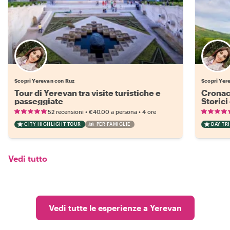
Scopri Yerevan con Ruz
Scopri Yer
Tour di Yerevan tra visite turistiche e
Cronac
passeggiate
Storici
•
•
52 recensioni
€40.00
a persona
4 ore
CITY HIGHLIGHT TOUR
PER FAMIGLIE
DAY TRI
Vedi tutto
Vedi tutte le esperienze a Yerevan