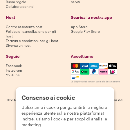
Buoni regalo
ospiti
Collabora con noi
Host
Scarica la nostra app
Centro assistenza host
App Store
Politica di cancellazione per gli
Google Play Store
host
Termini e condizioni per gli host
Diventa un host
Seguici
Accettiamo
Mastercard, Visa, Amex, Di
Facebook
Instagram
YouTube
La disponibilità varia in base alla destinazione
Consenso ai cookie
©
2026
Withlocals.com
|
Informativa sulla privacy
|
Cookie
|
Mappa del
sito
Utilizziamo i cookie per garantirti la migliore
esperienza utente sulla nostra piattaforma!
Inoltre, usiamo i cookie per scopi di analisi e
marketing.