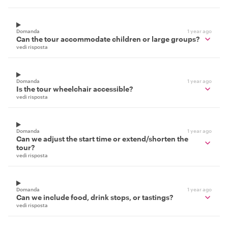
Domanda
1 year ago
Can the tour accommodate children or large groups?
vedi risposta
Domanda
1 year ago
Is the tour wheelchair accessible?
vedi risposta
Domanda
1 year ago
Can we adjust the start time or extend/shorten the
tour?
vedi risposta
Domanda
1 year ago
Can we include food, drink stops, or tastings?
vedi risposta