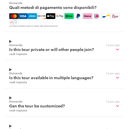
Domanda
Quali metodi di pagamento sono disponibili?
Mastercard, Visa, Amex, Discover, Apple Pay, Google Pay
La disponibilità varia in base alla destinazione
Domanda
1 year ago
Is this tour private or will other people join?
vedi risposta
Domanda
1 year ago
Is this tour available in multiple languages?
vedi risposta
Domanda
1 year ago
Can the tour be customized?
vedi risposta