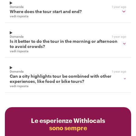
Domanda
1 year ago
Where does the tour start and end?
vedi risposta
Domanda
1 year ago
Is it better to do the tour in the morning or afternoon
to avoid crowds?
vedi risposta
Domanda
1 year ago
Can a city highlights tour be combined with other
experiences, like food or bike tours?
vedi risposta
Le esperienze Withlocals
sono sempre