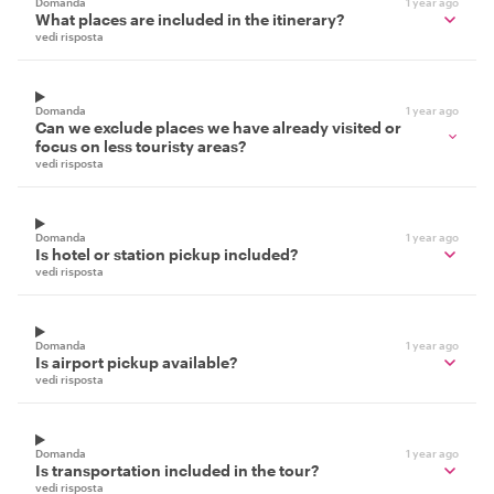
Domanda
1 year ago
What places are included in the itinerary?
vedi risposta
Domanda
1 year ago
Can we exclude places we have already visited or
focus on less touristy areas?
vedi risposta
Domanda
1 year ago
Is hotel or station pickup included?
vedi risposta
Domanda
1 year ago
Is airport pickup available?
vedi risposta
Domanda
1 year ago
Is transportation included in the tour?
vedi risposta