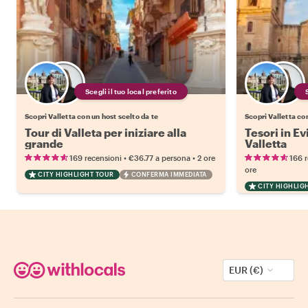
Scegli il tuo local preferito
Scopri Valletta con un host scelto da te
Scopri Valletta co
Tour di Valleta per iniziare alla
Tesori in Ev
grande
Valletta
•
•
169 recensioni
€36.77
a persona
2 ore
166 
ore
CITY HIGHLIGHT TOUR
CONFERMA IMMEDIATA
CITY HIGHLIG
EUR (€)