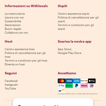
Informazioni su Withlocals
Ospiti
La nostra storia
Centro assistenza ospiti
Lavora con noi
Politica di cancellazione per gli
Sostenibilità
ospiti
Destinazioni
Termini e condizioni per gli
Buoni regalo
ospiti
Collabora con noi
Host
Scarica la nostra app
Centro assistenza host
App Store
Politica di cancellazione per gli
Google Play Store
host
Termini e condizioni per gli host
Diventa un host
Seguici
Accettiamo
Mastercard, Visa, Amex, Di
Facebook
Instagram
YouTube
La disponibilità varia in base alla destinazione