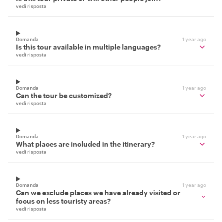
vedi risposta
Domanda
1 year ago
Is this tour available in multiple languages?
vedi risposta
Domanda
1 year ago
Can the tour be customized?
vedi risposta
Domanda
1 year ago
What places are included in the itinerary?
vedi risposta
Domanda
1 year ago
Can we exclude places we have already visited or
focus on less touristy areas?
vedi risposta