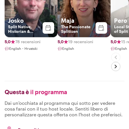
Josko
Maja
Pero
Split Native,
The Passionate
Local S
Historian &
Splitizen
of Spli
Storyteller
Biologi
5,0
78 recensioni
5,0
19 recensioni
5,0
15 r
English・Hrvatski
English
English
Questa è
il programma
Dai un'occhiata al programma qui sotto per vedere
cosa farai con il tuo host locale. Sentiti libero di
personalizzare questa offerta con l'host che preferisci.