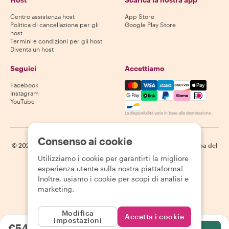
Centro assistenza host
App Store
Politica di cancellazione per gli
Google Play Store
host
Termini e condizioni per gli host
Diventa un host
Seguici
Accettiamo
Mastercard, Visa, Amex, Di
Facebook
Instagram
YouTube
La disponibilità varia in base alla destinazione
Consenso ai cookie
©
2026
Withlocals.com
|
Informativa sulla privacy
|
Cookie
|
Mappa del
sito
Utilizziamo i cookie per garantirti la migliore
esperienza utente sulla nostra piattaforma!
Inoltre, usiamo i cookie per scopi di analisi e
marketing.
Modifica
Accetta i cookie
impostazioni
€54.41