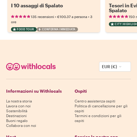
I 10 assaggi di Spalato
Tesori in Ev
Spalato
•
•
135 recensioni
€100.37
a persona
3
150 
ore
CITY HIGHLIG
FOOD TOUR
CONFERMA IMMEDIATA
EUR (€)
Informazioni su Withlocals
Ospiti
La nostra storia
Centro assistenza ospiti
Lavora con noi
Politica di cancellazione per gli
Sostenibilità
ospiti
Destinazioni
Termini e condizioni per gli
Buoni regalo
ospiti
Collabora con noi
Host
Scarica la nostra app