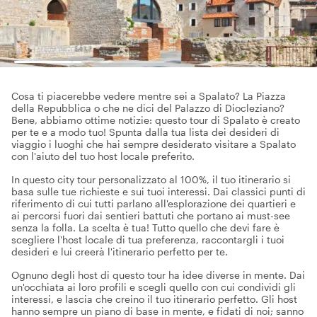
Cosa ti piacerebbe vedere mentre sei a Spalato? La Piazza
della Repubblica o che ne dici del Palazzo di Diocleziano?
Bene, abbiamo ottime notizie: questo tour di Spalato è creato
per te e a modo tuo! Spunta dalla tua lista dei desideri di
viaggio i luoghi che hai sempre desiderato visitare a Spalato
con l'aiuto del tuo host locale preferito.
In questo city tour personalizzato al 100%, il tuo itinerario si
basa sulle tue richieste e sui tuoi interessi. Dai classici punti di
riferimento di cui tutti parlano all'esplorazione dei quartieri e
ai percorsi fuori dai sentieri battuti che portano ai must-see
senza la folla. La scelta è tua! Tutto quello che devi fare è
scegliere l'host locale di tua preferenza, raccontargli i tuoi
desideri e lui creerà l'itinerario perfetto per te.
Ognuno degli host di questo tour ha idee diverse in mente. Dai
un'occhiata ai loro profili e scegli quello con cui condividi gli
interessi, e lascia che creino il tuo itinerario perfetto. Gli host
hanno sempre un piano di base in mente, e fidati di noi; sanno