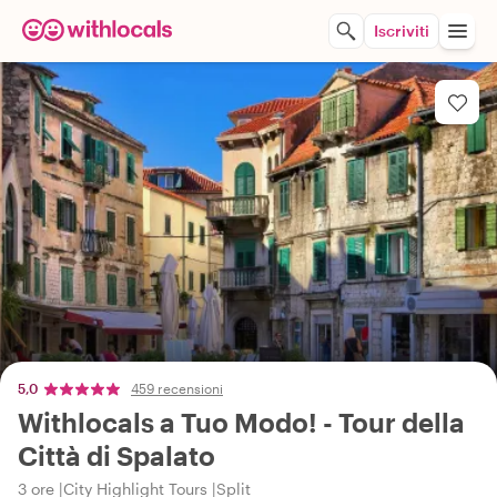
Iscriviti
5,0
459 recensioni
Withlocals a Tuo Modo! - Tour della
Città di Spalato
3 ore
City Highlight Tours
Split