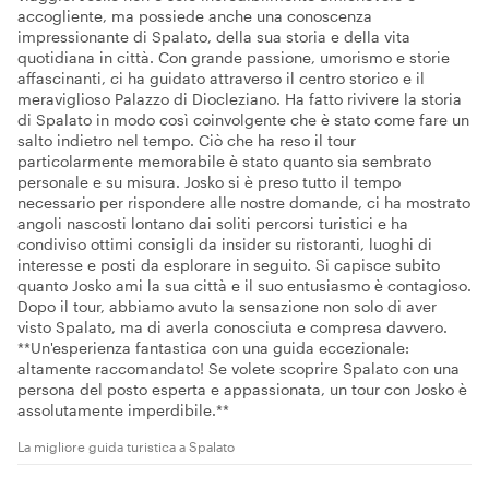
accogliente, ma possiede anche una conoscenza
impressionante di Spalato, della sua storia e della vita
quotidiana in città. Con grande passione, umorismo e storie
affascinanti, ci ha guidato attraverso il centro storico e il
meraviglioso Palazzo di Diocleziano. Ha fatto rivivere la storia
di Spalato in modo così coinvolgente che è stato come fare un
salto indietro nel tempo. Ciò che ha reso il tour
particolarmente memorabile è stato quanto sia sembrato
personale e su misura. Josko si è preso tutto il tempo
necessario per rispondere alle nostre domande, ci ha mostrato
angoli nascosti lontano dai soliti percorsi turistici e ha
condiviso ottimi consigli da insider su ristoranti, luoghi di
interesse e posti da esplorare in seguito. Si capisce subito
quanto Josko ami la sua città e il suo entusiasmo è contagioso.
Dopo il tour, abbiamo avuto la sensazione non solo di aver
visto Spalato, ma di averla conosciuta e compresa davvero.
**Un'esperienza fantastica con una guida eccezionale:
altamente raccomandato! Se volete scoprire Spalato con una
persona del posto esperta e appassionata, un tour con Josko è
assolutamente imperdibile.**
La migliore guida turistica a Spalato