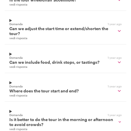
vedi risposta
Domanda
1 year ago
Can we adjust the start time or extend/shorten the
tour?
vedi risposta
Domanda
1 year ago
Can we include food, drink stops, or tastings?
vedi risposta
Domanda
1 year ago
Where does the tour start and end?
vedi risposta
Domanda
1 year ago
Is it better to do the tour in the morning or afternoon
to avoid crowds?
vedi risposta