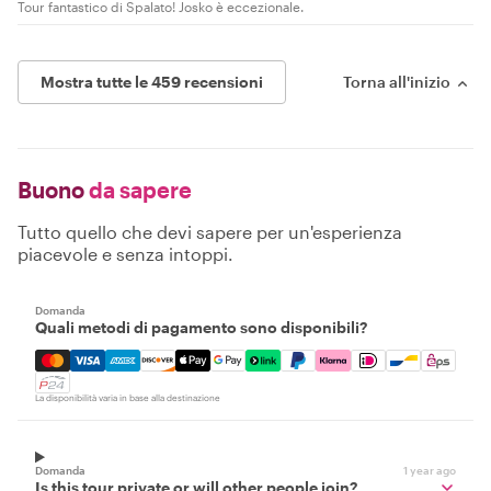
Tour fantastico di Spalato! Josko è eccezionale.
Mostra tutte le 459 recensioni
Torna all'inizio
Buono
da sapere
Tutto quello che devi sapere per un'esperienza
piacevole e senza intoppi.
Domanda
Quali metodi di pagamento sono disponibili?
Mastercard, Visa, Amex, Discover, Apple Pay, Google Pay
La disponibilità varia in base alla destinazione
Domanda
1 year ago
Is this tour private or will other people join?