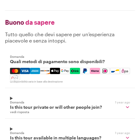
Buono
da sapere
Tutto quello che devi sapere per un'esperienza
piacevole e senza intoppi.
Domanda
Quali metodi di pagamento sono disponibili?
Mastercard, Visa, Amex, Discover, Apple Pay, Google Pay
La disponibilità varia in base alla destinazione
Domanda
1 year ago
Is this tour private or will other people join?
vedi risposta
Domanda
1 year ago
Is this tour available in multiple languages?