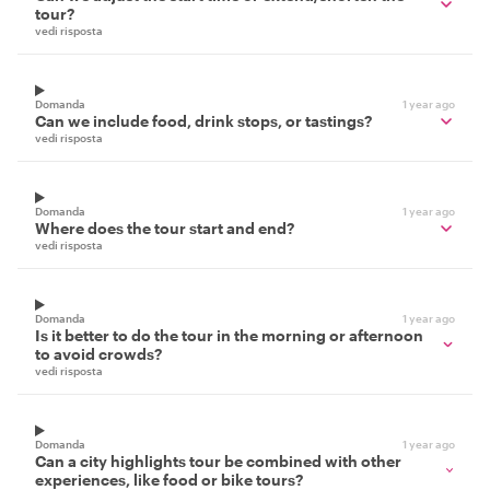
tour?
vedi risposta
Domanda
1 year ago
Can we include food, drink stops, or tastings?
vedi risposta
Domanda
1 year ago
Where does the tour start and end?
vedi risposta
Domanda
1 year ago
Is it better to do the tour in the morning or afternoon
to avoid crowds?
vedi risposta
Domanda
1 year ago
Can a city highlights tour be combined with other
experiences, like food or bike tours?