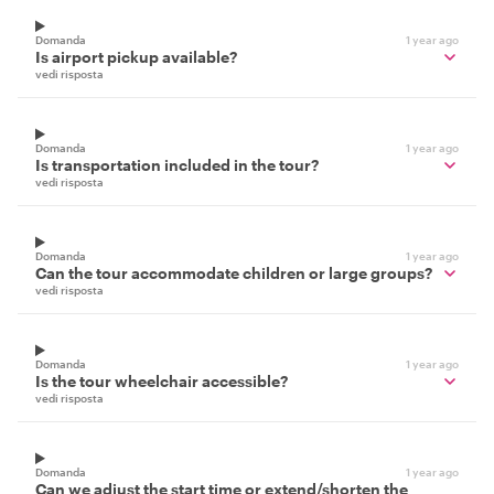
Domanda
1 year ago
Is airport pickup available?
vedi risposta
Domanda
1 year ago
Is transportation included in the tour?
vedi risposta
Domanda
1 year ago
Can the tour accommodate children or large groups?
vedi risposta
Domanda
1 year ago
Is the tour wheelchair accessible?
vedi risposta
Domanda
1 year ago
Can we adjust the start time or extend/shorten the