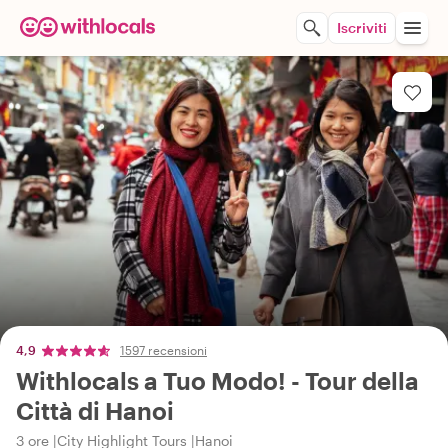
Iscriviti
4,9
1597 recensioni
Withlocals a Tuo Modo! - Tour della
Città di Hanoi
3 ore
City Highlight Tours
Hanoi