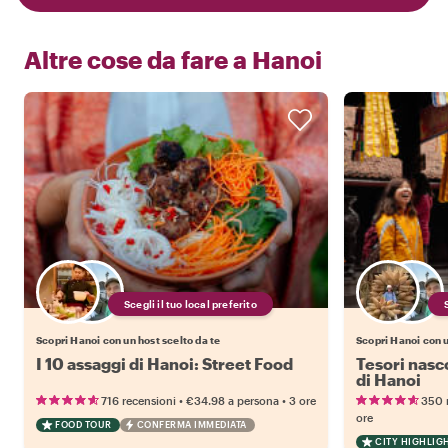
Altre cose da fare a
Hanoi
Scegli il tuo local preferito
Scopri Hanoi con un host scelto da te
Scopri Hanoi con u
I 10 assaggi di Hanoi: Street Food
Tesori nasco
di Hanoi
•
•
716 recensioni
€34.98
a persona
3 ore
350 
ore
FOOD TOUR
CONFERMA IMMEDIATA
CITY HIGHLIG