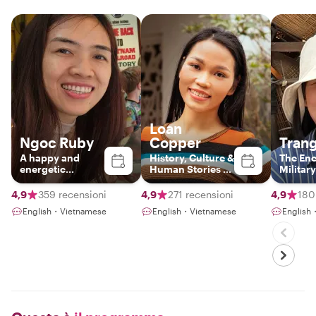
Loan
Ngoc Ruby
Copper
Tran
A happy and
History, Culture &
The Ene
energetic
Human Stories of
Military
Hanoian
Vietnam
Journal
4,9
359 recensioni
4,9
271 recensioni
4,9
180
English・Vietnamese
English・Vietnamese
English